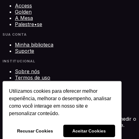
Access
Golden
A Mesa
Palestre•se
SUA CONTA
Minha biblioteca
Suporte
INSTITUCIONAL
Sobre nós
Termos de uso
Privacidade
Contato
Utilizamos cookies para oferecer melhor
experiência, melhorar o desempenho, analisar
©
2026
Science Play Cursos LTDA · CNPJ
como você interage em nosso site e
33.612.911/0001-29 · Brasília, DF
Science Play®
personalizar conteúdo.
Usamos cookies para melhorar sua experiência, medir o
desempenho e personalizar conteúdo. Você decide.
Política de privacidade
Recusar Cookies
Aceitar Cookies