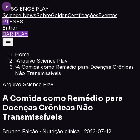
SCIENCE PLAY
Science News
Sobre
Golden
Certificações
Eventos
PT
EN
ES
Entrar
DAR PLAY
Home
›
Arquivo Science Play
›
A Comida como Remédio para Doenças Crônicas
Não Transmissíveis
Arquivo Science Play
A Comida como Remédio para
Doenças Crônicas Não
Transmissíveis
Brunno Falcão · Nutrição clínica · 2023-07-12