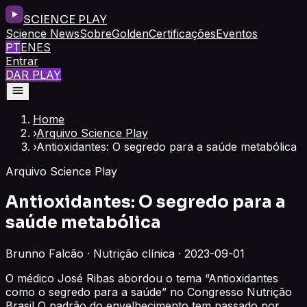
SCIENCE PLAY
Science News
Sobre
Golden
Certificações
Eventos
PT
EN
ES
Entrar
DAR PLAY
Home
›
Arquivo Science Play
›
Antioxidantes: O segredo para a saúde metabólica
Arquivo Science Play
Antioxidantes: O segredo para a
saúde metabólica
Brunno Falcão · Nutrição clínica · 2023-09-01
O médico José Ribas abordou o tema “Antioxidantes
como o segredo para a saúde” no Congresso Nutrição
Brasil O padrão do envelhecimento tem passado por