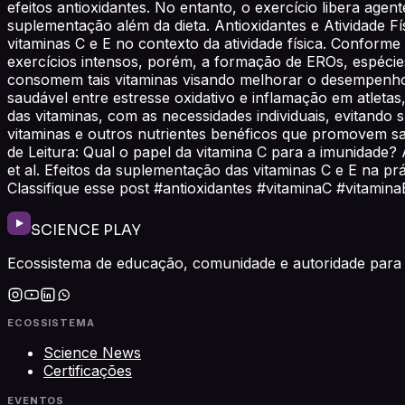
efeitos antioxidantes. No entanto, o exercício libera age
suplementação além da dieta. Antioxidantes e Atividade Fí
vitaminas C e E no contexto da atividade física. Confor
exercícios intensos, porém, a formação de EROs, espécies 
consomem tais vitaminas visando melhorar o desempenho, s
saudável entre estresse oxidativo e inflamação em atlet
das vitaminas, com as necessidades individuais, evitando
vitaminas e outros nutrientes benéficos que promovem sa
de Leitura: Qual o papel da vitamina C para a imunidade?
et al. Efeitos da suplementação das vitaminas C e E na prát
Classifique esse post #antioxidantes #vitaminaC #vitamina
SCIENCE PLAY
Ecossistema de educação, comunidade e autoridade para 
ECOSSISTEMA
Science News
Certificações
EVENTOS