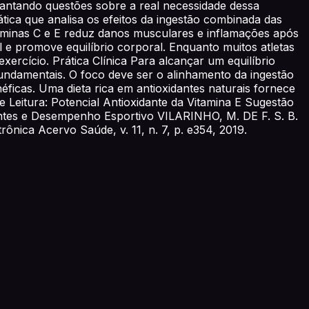
levantando questões sobre a real necessidade dessa
ática que analisa os efeitos da ingestão combinada das
taminas C e E reduz danos musculares e inflamações após
l e promove equilíbrio corporal. Enquanto muitos atletas
rcício. Prática Clínica Para alcançar um equilíbrio
undamentais. O foco deve ser o alinhamento da ingestão
éficas. Uma dieta rica em antioxidantes naturais fornece
Leitura: Potencial Antioxidante da Vitamina E Sugestão
dantes e Desempenho Esportivo VILARINHO, M. DE F. S. B.
trônica Acervo Saúde, v. 11, n. 7, p. e354, 2019.