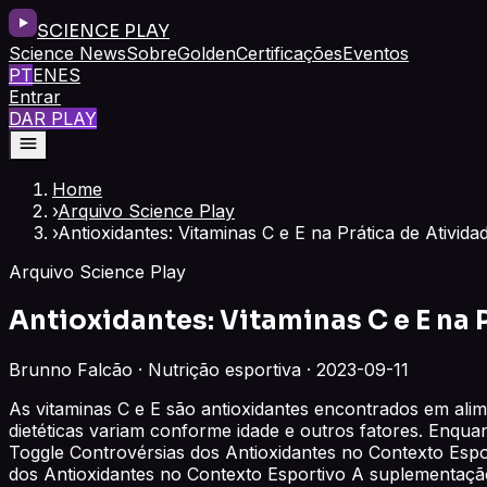
SCIENCE PLAY
Science News
Sobre
Golden
Certificações
Eventos
PT
EN
ES
Entrar
DAR PLAY
Home
›
Arquivo Science Play
›
Antioxidantes: Vitaminas C e E na Prática de Atividad
Arquivo Science Play
Antioxidantes: Vitaminas C e E na 
Brunno Falcão · Nutrição esportiva · 2023-09-11
As vitaminas C e E são antioxidantes encontrados em ali
dietéticas variam conforme idade e outros fatores. Enquan
Toggle Controvérsias dos Antioxidantes no Contexto Esporti
dos Antioxidantes no Contexto Esportivo A suplementação 