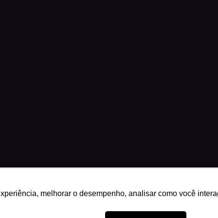
experiência, melhorar o desempenho, analisar como você intera
29 · Brasília, DF
Science Play®