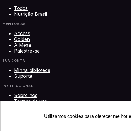
Todos
Nutrição Brasil
MENTORIAS
Access
Golden
A Mesa
Palestre•se
SUA CONTA
Minha biblioteca
Suporte
INSTITUCIONAL
Sobre nós
Termos de uso
Privacidade
Contato
Utilizamos cookies para oferecer melhor 
©
2026
Science Play Cursos LTDA · CNPJ 33.612.911/0001-