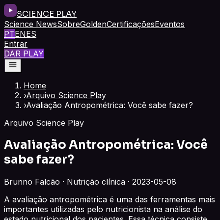
SCIENCE PLAY
Science News
Sobre
Golden
Certificações
Eventos
PT
EN
ES
Entrar
DAR PLAY
Home
›
Arquivo Science Play
›
Avaliação Antropométrica: Você sabe fazer?
Arquivo Science Play
Avaliação Antropométrica: Você
sabe fazer?
Brunno Falcão · Nutrição clínica · 2023-05-08
A avaliação antropométrica é uma das ferramentas mais
importantes utilizadas pelo nutricionista na análise do
estado nutricional dos pacientes. Essa técnica consiste