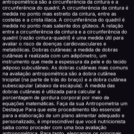
antropométrica são a circunferência da cintura e a
circunferência do quadril. A circunferência da cintura é
medida no ponto mais estreito da cintura, entre as
costelas e a crista ilíaca. A circunferência do quadril é
medida no ponto mais saliente dos glúteos. A relação
entre a circunferência da cintura e a circunferência do
quadril (razão cintura-quadril) é uma medida útil para
avaliar o risco de doenças cardiovasculares e
metabólicas. Dobras cutâneas: a medida de dobras
cutâneas é realizada com um adipômetro, um
instrumento que mede a espessura da pele e do tecido
adiposo subcutâneo. As dobras cutâneas mais comuns
na avaliação antropométrica são a dobra cutânea
tricipital (na parte de trás do braço) e a dobra cutânea
subescapular (abaixo da escápula). A medida das
dobras cutâneas é utilizada para calcular a
porcentagem de gordura corporal por meio de
equações matemáticas. Faça da sua Antropometria um
Destaque Para que este procedimento tão essencial
para a elaboração de um plano alimentar adequado e
personalizado, é imprescindível que você nutricionista
saiba como proceder com uma boa avaliação
antropométrica. Para tanto, elencamos os principais