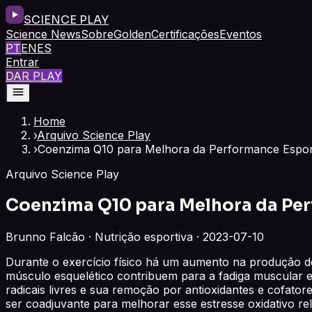
SCIENCE PLAY
Science News
Sobre
Golden
Certificações
Eventos
PT
EN
ES
Entrar
DAR PLAY
Home
›
Arquivo Science Play
›
Coenzima Q10 para Melhora da Performance Esport
Arquivo Science Play
Coenzima Q10 para Melhora da Per
Brunno Falcão · Nutrição esportiva · 2023-07-10
Durante o exercício físico há um aumento na produção de 
músculo esquelético contribuem para a fadiga muscular e
radicais livres e sua remoção por antioxidantes e cofa
ser coadjuvante para melhorar esse estresse oxidativo rel