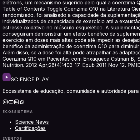
elétrons, um mecanismo sugerido pelo qual a coenzima Q1
Table of Contents Toggle Coenzima Q10 na Literatura Cien
randomizado, foi analisado a capacidade da suplementação
individualizados de capacidade de exercício até a exaus
estresse oxidativo no músculo esquelético. A suplementa
conseguiram demonstrar um efeito benéfico da suplemen
exercício em doses mais altas pode até impedir as desejada
benéfico da administração de coenzima Q10 para diminuir 
Além disso, se a dose foi alta pode atrapalhar as adapta
Coenzima Q10 em Pacientes com Enxaqueca Ostman B, Sjö
Nutrition. 2012 Apr;28(4):403-17. Epub 2011 Nov 12. PMI
SCIENCE PLAY
Ecossistema de educação, comunidade e autoridade para 
ECOSSISTEMA
Science News
Certificações
EVENTOS