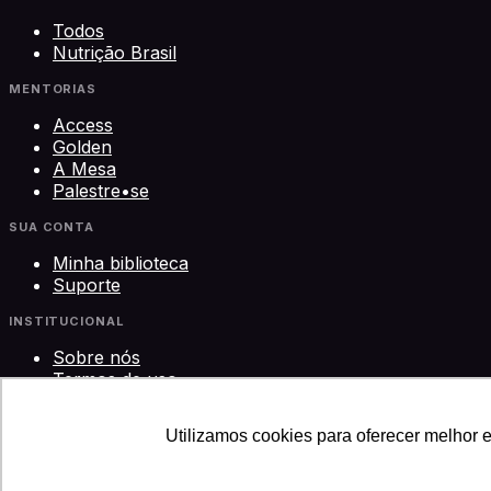
Todos
Nutrição Brasil
MENTORIAS
Access
Golden
A Mesa
Palestre•se
SUA CONTA
Minha biblioteca
Suporte
INSTITUCIONAL
Sobre nós
Termos de uso
Privacidade
Contato
Utilizamos cookies para oferecer melhor 
©
2026
Science Play Cursos LTDA · CNPJ 33.612.911/0001-