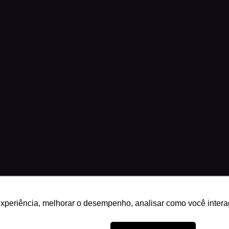
experiência, melhorar o desempenho, analisar como você intera
29 · Brasília, DF
Science Play®