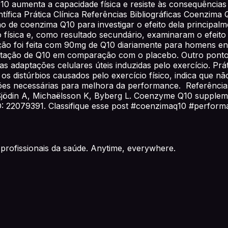
0 aumenta a capacidade física e resiste às consequências 
tífica Prática Clínica Referências Bibliográficas Coenzima
 de coenzima Q10 para investigar o efeito dela principalme
tão física e, como resultado secundário, examinaram o efe
ção foi feita com 90mg de Q10 diariamente para homens ent
tação de Q10 em comparação com o placebo. Outro ponto a
s adaptações celulares úteis induzidas pelo exercício. Prát
os distúrbios causados pelo exercício físico, indica que n
ções necessárias para melhora da performance. Referências
din A, Michaëlsson K, Byberg L. Coenzyme Q10 supplement
D: 22079391. Classifique esse post #coenzimaq10 #perform
profissionais da saúde. Anytime, everywhere.