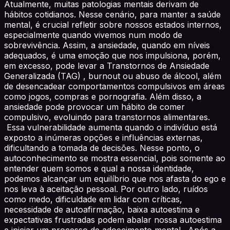
Atualmente, muitas patologias mentais derivam de
hábitos cotidianos. Nesse cenário, para manter a saúde
mental, é crucial refletir sobre nossos estados internos,
especialmente quando vivemos num modo de
sobrevivência. Assim, a ansiedade, quando em níveis
adequados, é uma emoção que nos impulsiona, porém,
em excesso, pode levar a Transtornos de Ansiedade
Generalizada (TAG) , burnout ou abuso de álcool, além
de desencadear comportamentos compulsivos em áreas
como jogos, compras e pornografia. Além disso, a
ansiedade pode provocar um hábito de comer
compulsivo, evoluindo para transtornos alimentares.
Essa vulnerabilidade aumenta quando o indivíduo está
exposto a inúmeras opções e influências externas,
dificultando a tomada de decisões. Nesse ponto, o
autoconhecimento se mostra essencial, pois somente ao
entender quem somos e qual a nossa identidade,
podemos alcançar um equilíbrio que nos afasta do ego e
nos leva à aceitação pessoal. Por outro lado, ruídos
como medo, dificuldade em lidar com críticas,
necessidade de autoafirmação, baixa autoestima e
expectativas frustradas podem abalar nossa autoestima
e iniciar um processo de adoecimento mental . Após a