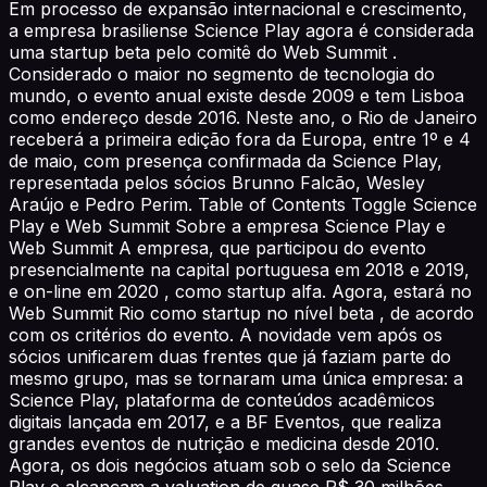
Em processo de expansão internacional e crescimento,
a empresa brasiliense Science Play agora é considerada
uma startup beta pelo comitê do Web Summit .
Considerado o maior no segmento de tecnologia do
mundo, o evento anual existe desde 2009 e tem Lisboa
como endereço desde 2016. Neste ano, o Rio de Janeiro
receberá a primeira edição fora da Europa, entre 1º e 4
de maio, com presença confirmada da Science Play,
representada pelos sócios Brunno Falcão, Wesley
Araújo e Pedro Perim. Table of Contents Toggle Science
Play e Web Summit Sobre a empresa Science Play e
Web Summit A empresa, que participou do evento
presencialmente na capital portuguesa em 2018 e 2019,
e on-line em 2020 , como startup alfa. Agora, estará no
Web Summit Rio como startup no nível beta , de acordo
com os critérios do evento. A novidade vem após os
sócios unificarem duas frentes que já faziam parte do
mesmo grupo, mas se tornaram uma única empresa: a
Science Play, plataforma de conteúdos acadêmicos
digitais lançada em 2017, e a BF Eventos, que realiza
grandes eventos de nutrição e medicina desde 2010.
Agora, os dois negócios atuam sob o selo da Science
Play e alcançam a valuation de quase R$ 30 milhões,