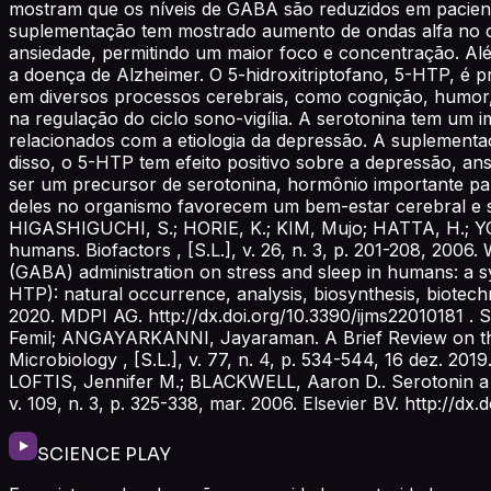
mostram que os níveis de GABA são reduzidos em pacient
suplementação tem mostrado aumento de ondas alfa no cé
ansiedade, permitindo um maior foco e concentração. Al
a doença de Alzheimer. O 5-hidroxitriptofano, 5-HTP, é p
em diversos processos cerebrais, como cognição, humor
na regulação do ciclo sono-vigília. A serotonina tem um i
relacionados com a etiologia da depressão. A suplementa
disso, o 5-HTP tem efeito positivo sobre a depressão, a
ser um precursor de serotonina, hormônio importante pa
deles no organismo favorecem um bem-estar cerebral e 
HIGASHIGUCHI, S.; HORIE, K.; KIM, Mujo; HATTA, H.; YOK
humans. Biofactors , [S.L.], v. 26, n. 3, p. 201-208, 2006
(GABA) administration on stress and sleep in humans: a s
HTP): natural occurrence, analysis, biosynthesis, biotechno
2020. MDPI AG. http://dx.doi.org/10.3390/ijms22010
Femil; ANGAYARKANNI, Jayaraman. A Brief Review on the
Microbiology , [S.L.], v. 77, n. 4, p. 534-544, 16 dez. 2
LOFTIS, Jennifer M.; BLACKWELL, Aaron D.. Serotonin a l
v. 109, n. 3, p. 325-338, mar. 2006. Elsevier BV. http://dx
SCIENCE PLAY