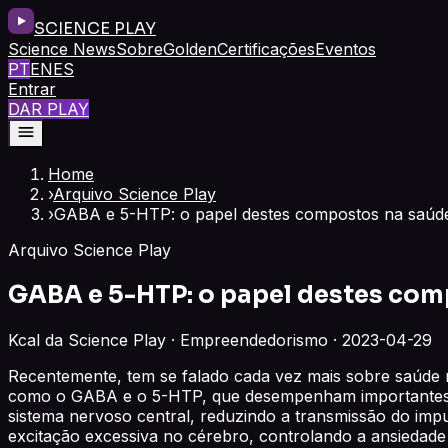
SCIENCE PLAY
Science News
Sobre
Golden
Certificações
Eventos
PT
EN
ES
Entrar
DAR PLAY
Home
›
Arquivo Science Play
›
GABA e 5-HTP: o papel destes compostos na saúd
Arquivo Science Play
GABA e 5-HTP: o papel destes com
Kcal da Science Play · Empreendedorismo · 2023-04-29
Recentemente, tem se falado cada vez mais sobre saúde m
como o GABA e o 5-HTP, que desempenham importantes fu
sistema nervoso central, reduzindo a transmissão do imp
excitação excessiva no cérebro, controlando a ansiedad