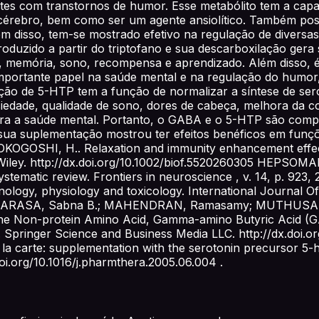
es com transtornos de humor. Esse metabólito tem a capac
rebro, bem como ser um agente ansiolítico. Também possu
ém disso, tem-se mostrado efetivo na regulação de divers
roduzido a partir do triptofano e sua descarboxilação ger
, memória, sono, recompensa e aprendizado. Além disso, 
mportante papel na saúde mental e na regulação do humor, t
ção de 5-HTP tem a função de normalizar a síntese de sero
nsiedade, qualidade de sono, dores de cabeça, melhora da 
ra a saúde mental. Portanto, o GABA e o 5-HTP são compo
sua suplementação mostrou ter efeitos benéficos em fun
OGOSHI, H.. Relaxation and immunity enhancement effects
. Wiley. http://dx.doi.org/10.1002/biof.5520260305 HEPSOMALI
ystematic review. Frontiers in neuroscience , v. 14, p. 92
logy, physiology and toxicology. International Journal Of Mo
181 . SARASA, Sabna B.; MAHENDRAN, Ramasamy; MUTHUSA
 Non-protein Amino Acid, Gamma-amino Butyric Acid (GABA
019. Springer Science and Business Media LLC. http://dx.do
a carte: supplementation with the serotonin precursor 5-
.doi.org/10.1016/j.pharmthera.2005.06.004 .