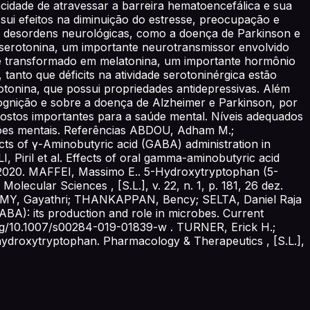
idade de atravessar a barreira hematoencefálica e sua
i efeitos na diminuição do estresse, preocupação e
as desordens neurológicas, como a doença de Parkinson e
a serotonina, um importante neurotransmissor envolvido
é transformado em melatonina, um importante hormônio
anto que déficits na atividade serotoninérgica estão
tonina, que possui propriedades antidepressivas. Além
cognição e sobre a doença de Alzheimer e Parkinson, por
stos importantes para a saúde mental. Níveis adequados
ções mentais. Referências ABDOU, Adham M.;
 of γ-Aminobutyric acid (GABA) administration in
, Piril et al. Effects of oral gamma-aminobutyric acid
3, 2020. MAFFEI, Massimo E.. 5-Hydroxytryptophan (5-
lecular Sciences , [S.L.], v. 22, n. 1, p. 181, 26 dez.
MY, Gayathri; THANKAPPAN, Bency; SELTA, Daniel Raja
): its production and role in microbes. Current
i.org/10.1007/s00284-019-01839-w . TURNER, Erick H.;
hydroxytryptophan. Pharmacology & Therapeutics , [S.L.],