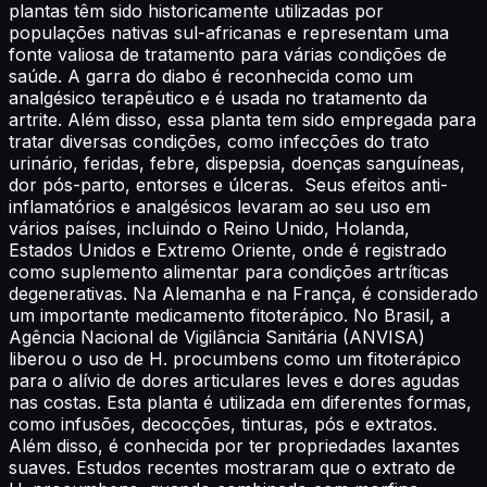
plantas têm sido historicamente utilizadas por
populações nativas sul-africanas e representam uma
fonte valiosa de tratamento para várias condições de
saúde. A garra do diabo é reconhecida como um
analgésico terapêutico e é usada no tratamento da
artrite. Além disso, essa planta tem sido empregada para
tratar diversas condições, como infecções do trato
urinário, feridas, febre, dispepsia, doenças sanguíneas,
dor pós-parto, entorses e úlceras. Seus efeitos anti-
inflamatórios e analgésicos levaram ao seu uso em
vários países, incluindo o Reino Unido, Holanda,
Estados Unidos e Extremo Oriente, onde é registrado
como suplemento alimentar para condições artríticas
degenerativas. Na Alemanha e na França, é considerado
um importante medicamento fitoterápico. No Brasil, a
Agência Nacional de Vigilância Sanitária (ANVISA)
liberou o uso de H. procumbens como um fitoterápico
para o alívio de dores articulares leves e dores agudas
nas costas. Esta planta é utilizada em diferentes formas,
como infusões, decocções, tinturas, pós e extratos.
Além disso, é conhecida por ter propriedades laxantes
suaves. Estudos recentes mostraram que o extrato de