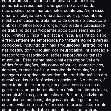
H. procumbens, quando combinado com morfina,
demonstrou resultados sinérgicos no alívio da dor
neuropática, com menos efeitos colaterais. Além disso,
uma formulação de creme à base de H. procumbens
mostrou eficácia no tratamento de dores no pescoço e
ombros, melhorando a força, mobilidade e capacidade
de trabalho dos participantes após duas semanas de
uso. Prática Clínica Na prática clínica, a garra do diabo
é frequentemente empregada no tratamento de diversas
condições, incluindo dor nas articulações (artrite), dores
nas costas, dor muscular, dor neuropática, inflamação e
desconforto associado a lesões esportivas ou tensão
muscular. Essa planta medicinal está disponível em
várias formulações, tais como cápsulas, comprimidos,
tinturas, cremes e géis. A escolha da formulação e a
dosagem apropriada dependem da condição médica em
questão e das preferências do paciente. No entanto, é
importante observar que, em alguns casos, o uso da
garra do diabo pode resultar em efeitos colaterais leves,
como distúrbios gastrointestinais. Portanto, indivíduos
com úlceras pépticas, alergias à planta e gestantes
devem evitar seu uso. Além disso, é crucial estar ciente
de que a garra do diabo pode interagir com outros