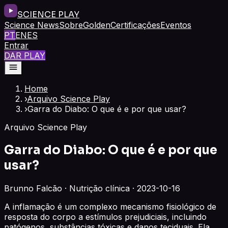
SCIENCE PLAY
Science News
Sobre
Golden
Certificações
Eventos
PT
EN
ES
Entrar
DAR PLAY
Home
›
Arquivo Science Play
›
Garra do Diabo: O que é e por que usar?
Arquivo Science Play
Garra do Diabo: O que é e por que
usar?
Brunno Falcão · Nutrição clínica · 2023-10-16
A inflamação é um complexo mecanismo fisiológico de
resposta do corpo a estímulos prejudiciais, incluindo
patógenos, substâncias tóxicas e danos teciduais. Ela