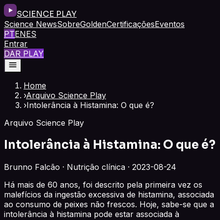
SCIENCE PLAY
Science News
Sobre
Golden
Certificações
Eventos
PT
EN
ES
Entrar
DAR PLAY
Home
›
Arquivo Science Play
›
Intolerância à Histamina: O que é?
Arquivo Science Play
Intolerância à Histamina: O que é?
Brunno Falcão · Nutrição clínica · 2023-08-24
Há mais de 60 anos, foi descrito pela primeira vez os
malefícios da ingestão excessiva de histamina, associada
ao consumo de peixes não frescos. Hoje, sabe-se que a
intolerância à histamina pode estar associada à