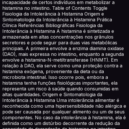
incapacidade de certos indivíduos em metabolizar a
histamina no intestino. Table of Contents Toggle
Fisiologia da Intolerância à Histamina Origem e
Sintomatologia da Intolerância à Histamina Prática
Clínica Referências Bibliográficas Fisiologia da
Intolerância à Histamina A histamina é sintetizada e
armazenada em altas concentrações nos grânulos
secretores e pode seguir para duas vias metabólicas
principais. A primeira envolve a enzima diamina oxidase
(DAO), mais expressa no intestino, enquanto a segunda
envolve a histamina-N-metiltransferase (HNMT). Em
relação à DAO, ela serve como uma proteção contra a
histamina exógena, proveniente da dieta ou da
microbiota intestinal. Isso ocorre pois, embora a
histamina tenha funções fisiológicas importantes, ela
representa um risco à saúde quando consumidas em
altas quantidades. Origem e Sintomatologia da
Intolerância à Histamina Uma intolerância alimentar é
reconhecida como uma hipersensibilidade não alérgica e
pode ser causada por qualquer alimento ou um de seus
componentes. No caso da intolerância à histamina, ela é
definida como um distúrbio decorrente da redução da
capacidade de degradação da histamina no intestino,