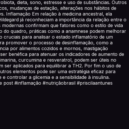
obiota, dieta, sono, estresse e uso de substâncias. Outros
cos, mudanças de estação, alterações nos hábitos de
s. Inflamação Em relação à medicina ancestral, ela
ildegard já reconheciam a importância da relação entre o
s modernas confirmam que fatores como o estilo de vida
nto do quadro, práticas como a anamnese podem melhorar
o cruciais para analisar o estado inflamatório de um
 para promover o processo de desinflamação, como a
ncia por alimentos cozidos e mornos, mastigação
 ser benéfica para atenuar os indicadores de aumento de
limarina, curcumina e resveratrol, podem ser úteis no
em ser aplicados para equilibrar a TH2. Por fim o uso de
outros elementos pode ser uma estratégia eficaz para
e controlar a glicemia e a sensibilidade à insulina.
e post #inflamação #nutriçãobrasil #priscilaantunes