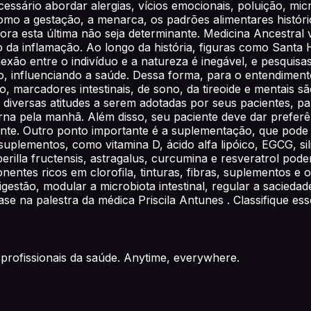
essário abordar alergias, vícios emocionais, poluição, micr
mo a gestação, a menarca, os padrões alimentares históri
ra esta última não seja determinante. Medicina Ancestral v
da inflamação. Ao longo da história, figuras como Santa H
xão entre o indivíduo e a natureza é inegável, e pesquisa
o, influenciando a saúde. Dessa forma, para o entendime
 marcadores intestinais, de sono, da tireoide e mentais sã
ar diversas atitudes a serem adotadas por seus pacientes,
a pela manhã. Além disso, seu paciente deve dar preferê
ente. Outro ponto importante é a suplementação, que pode
suplementos, como vitamina D, ácido alfa lipóico, EGCG, si
perilla fructensis, astragalus, curcumina e resveratrol pod
entes ricos em clorofila, tinturas, fibras, suplementos e 
estão, modular a microbiota intestinal, regular a saciedade 
e na palestra da médica Priscila Antunes . Classifique ess
profissionais da saúde. Anytime, everywhere.