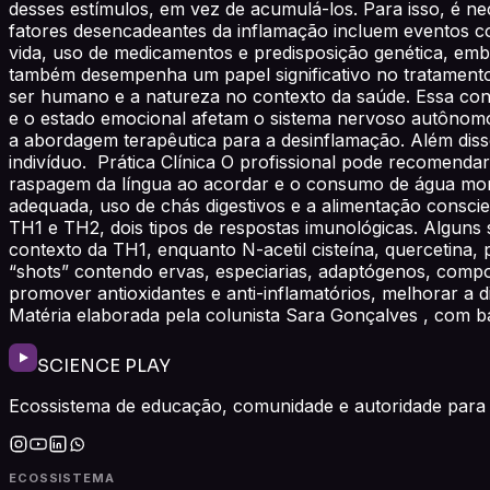
desses estímulos, em vez de acumulá-los. Para isso, é nec
fatores desencadeantes da inflamação incluem eventos co
vida, uso de medicamentos e predisposição genética, embo
também desempenha um papel significativo no tratamento 
ser humano e a natureza no contexto da saúde. Essa cone
e o estado emocional afetam o sistema nervoso autônom
a abordagem terapêutica para a desinflamação. Além disso,
indivíduo. Prática Clínica O profissional pode recomend
raspagem da língua ao acordar e o consumo de água morn
adequada, uso de chás digestivos e a alimentação consci
TH1 e TH2, dois tipos de respostas imunológicas. Alguns 
contexto da TH1, enquanto N-acetil cisteína, quercetina, 
“shots” contendo ervas, especiarias, adaptógenos, compon
promover antioxidantes e anti-inflamatórios, melhorar a dig
Matéria elaborada pela colunista Sara Gonçalves , com bas
SCIENCE PLAY
Ecossistema de educação, comunidade e autoridade para 
ECOSSISTEMA