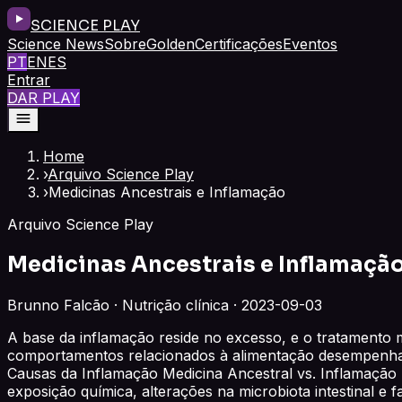
SCIENCE PLAY
Science News
Sobre
Golden
Certificações
Eventos
PT
EN
ES
Entrar
DAR PLAY
Home
›
Arquivo Science Play
›
Medicinas Ancestrais e Inflamação
Arquivo Science Play
Medicinas Ancestrais e Inflamaçã
Brunno Falcão · Nutrição clínica · 2023-09-03
A base da inflamação reside no excesso, e o tratamento 
comportamentos relacionados à alimentação desempenham 
Causas da Inflamação Medicina Ancestral vs. Inflamação P
exposição química, alterações na microbiota intestinal e 