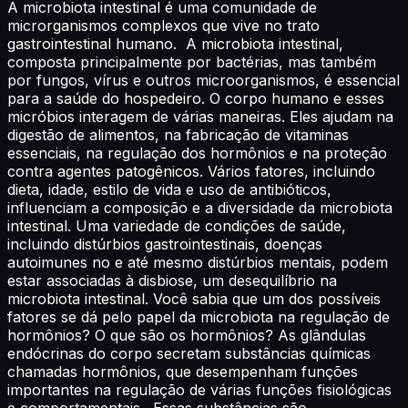
A microbiota intestinal é uma comunidade de
microrganismos complexos que vive no trato
gastrointestinal humano. A microbiota intestinal,
composta principalmente por bactérias, mas também
por fungos, vírus e outros microorganismos, é essencial
para a saúde do hospedeiro. O corpo humano e esses
micróbios interagem de várias maneiras. Eles ajudam na
digestão de alimentos, na fabricação de vitaminas
essenciais, na regulação dos hormônios e na proteção
contra agentes patogênicos. Vários fatores, incluindo
dieta, idade, estilo de vida e uso de antibióticos,
influenciam a composição e a diversidade da microbiota
intestinal. Uma variedade de condições de saúde,
incluindo distúrbios gastrointestinais, doenças
autoimunes no e até mesmo distúrbios mentais, podem
estar associadas à disbiose, um desequilíbrio na
microbiota intestinal. Você sabia que um dos possíveis
fatores se dá pelo papel da microbiota na regulação de
hormônios? O que são os hormônios? As glândulas
endócrinas do corpo secretam substâncias químicas
chamadas hormônios, que desempenham funções
importantes na regulação de várias funções fisiológicas
e comportamentais. Essas substâncias são