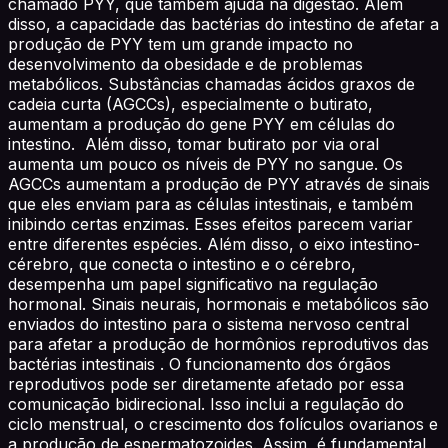
chamado PYY, que também ajuda na digestão. Além
disso, a capacidade das bactérias do intestino de afetar a
produção de PYY tem um grande impacto no
desenvolvimento da obesidade e de problemas
metabólicos. Substâncias chamadas ácidos graxos de
cadeia curta (AGCCs), especialmente o butirato,
aumentam a produção do gene PYY em células do
intestino. Além disso, tomar butirato por via oral
aumenta um pouco os níveis de PYY no sangue. Os
AGCCs aumentam a produção de PYY através de sinais
que eles enviam para as células intestinais, e também
inibindo certas enzimas. Esses efeitos parecem variar
entre diferentes espécies. Além disso, o eixo intestino-
cérebro, que conecta o intestino e o cérebro,
desempenha um papel significativo na regulação
hormonal. Sinais neurais, hormonais e metabólicos são
enviados do intestino para o sistema nervoso central
para afetar a produção de hormônios reprodutivos das
bactérias intestinais . O funcionamento dos órgãos
reprodutivos pode ser diretamente afetado por essa
comunicação bidirecional. Isso inclui a regulação do
ciclo menstrual, o crescimento dos folículos ovarianos e
a produção de espermatozoides. Assim, é fundamental