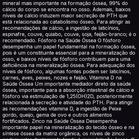
mineral mais importante na formação óssea, 99% do
cálcio do corpo se encontra no osso. Ademais, baixos
níveis de cálcio induzem maior secreção de PTH que
está relacionada ao catabolismo ósseo. Para atingir as
recomendações de cálcio, a ingestão de laticínios,
espinafre, couve, quiabo, couve, soja, feijão-branco; é o
recomendado. Fósforo na Saúde Óssea O fósforo
desempenha um papel fundamental na formação óssea,
pois é um constituinte essencial para a mineralização do
osso, e baixos níveis de fósforo contribuem para uma
deficiência na mineralização óssea. Para adequação dos
níveis de fósforo, algumas fontes podem ser laticínios,
carnes, aves, peixes, nozes e feijão. Vitamina D na
Saúde Óssea Um importante mediador direto da saúde
óssea, importante para a absorção intestinal de cálcio e
fósforo via estimulação de 1,25(OH)2D, posteriormente
relacionada à secreção e atividade do PTH. Para atingir
as recomendações vitamina D, a ingestão de Peixe
gordo, queijo, gema de ovo e outros alimentos
fortificados. Zinco na Saúde Óssea Desempenha
importante papel na mineralização do tecido ósseo e na
síntese óssea da matriz orgânica, os níveis de zinco