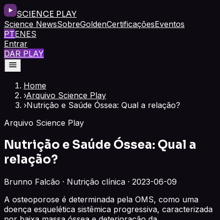
SCIENCE PLAY
Science News
Sobre
Golden
Certificações
Eventos
PT
EN
ES
Entrar
DAR PLAY
Home
›
Arquivo Science Play
›
Nutrição e Saúde Óssea: Qual a relação?
Arquivo Science Play
Nutrição e Saúde Óssea: Qual a
relação?
Brunno Falcão · Nutrição clínica · 2023-06-09
A osteoporose é determinada pela OMS, como uma
doença esquelética sistêmica progressiva, caracterizada
por baixa massa óssea e deterioração da