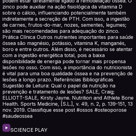
podem estar diretamente ligado à remodelação óssea. O
zinco pode auxiliar na ação fisiológica da vitamina D
sobre o cálcio, influenciando potencialmente também
indiretamente a secreção de PTH. Com isso, a ingestão
de carnes, frutos-do-mar, nozes, sementes, legumes;
são mais recomendadas para adequação do zinco.
Prática Clínica Outros nutrientes importantes para saúde
óssea são magnésio, potássio, vitamina K, manganés,
boro e entre outros. Além disso, é necessário se atentar
com a ingestão energética total, pois a baixa
disponibilidade de energia pode tornar mais propensa
lesões no osso. Com isso, a importância do nutricionista
é vital para uma boa qualidade óssea e na prevenção de
lesões a longo prazo. Referências Bibliográficas
Sugestão de Leitura: Qual o papel da nutrição na
prevenção e tratamento de lesões? SALE, Craig;
ELLIOTT-SALE, Kirsty Jayne. Nutrition and Athlete Bone
Health. Sports Medicine, [S.L.], v. 49, n. 2, p. 139-151, 13
nov. 2019. Classifique esse post #ossos #osteoporose
#saudeossea
SCIENCE PLAY