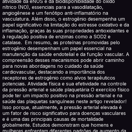
atividade da eNOS e da biodisponibilidade do óxido
nítrico (NO), essenciais para a vasodilatação,
angiogênese e um fenótipo anti-inflamatório na
vasculatura. Além disso, o estrogênio desempenha um
papel significativo na limitação do estresse oxidativo e da
inflamação, graças às suas propriedades antioxidantes e
à regulação positiva de enzimas como a SOD2 e
catalase. Em resumo, as proteínas promovidas pelo
estrogênio desempenham um papel essencial na
manutenção da saúde endotelial e da função vascular. A
compreensão desses mecanismos pode abrir caminho
para novas abordagens no cuidado da saúde
cardiovascular, destacando a importância dos
receptores de estrogênio como alvos terapêuticos
potenciais. Atividade física e sua efetividade na controle
da pressão arterial e saúde plaquetária O exercício físico
pode ter um impacto positivo na pressão arterial e na
saúde das plaquetas sanguíneas neste artigo revelador!
Isso porque, atualmente, a pressão arterial elevada é
um fator de risco significativo para doenças vasculares
e é uma das principais causas de mortalidade
globalmente. Estudos demonstram que homens e
mulheres enfrentam diferentes padrões de aumento da