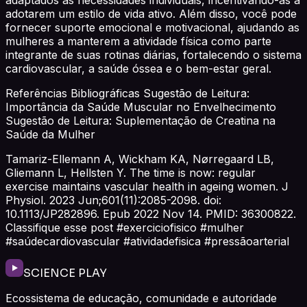
adotarem um estilo de vida ativo. Além disso, você pode
fornecer suporte emocional e motivacional, ajudando as
mulheres a manterem a atividade física como parte
integrante de suas rotinas diárias, fortalecendo o sistema
cardiovascular, a saúde óssea e o bem-estar geral.
Referências Bibliográficas Sugestão de Leitura:
Importância da Saúde Muscular no Envelhecimento
Sugestão de Leitura: Suplementação de Creatina na
Saúde da Mulher
Tamariz-Ellemann A, Wickham KA, Nørregaard LB,
Gliemann L, Hellsten Y. The time is now: regular
exercise maintains vascular health in ageing women. J
Physiol. 2023 Jun;601(11):2085-2098. doi:
10.1113/JP282896. Epub 2022 Nov 14. PMID: 36300822.
Classifique esse post #exerciciofisico #mulher
#saúdecardiovascular #atividadefisica #pressãoarterial
SCIENCE PLAY
Ecossistema de educação, comunidade e autoridade