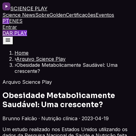
SCIENCE PLAY
Science News
Sobre
Golden
Certificações
Eventos
PT
EN
ES
Entrar
DAR PLAY
Home
›
Arquivo Science Play
›
Obesidade Metabolicamente Saudável: Uma
crescente?
Arquivo Science Play
Obesidade Metabolicamente
Saudável: Uma crescente?
Brunno Falcão · Nutrição clínica · 2023-04-19
Um estudo realizado nos Estados Unidos utilizando os
dados da Pesquisa Nacional de Saúde e Nutrição feita