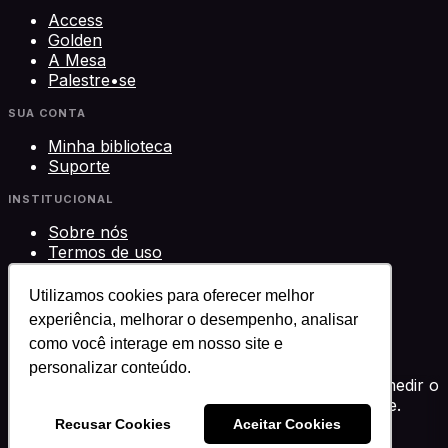
Access
Golden
A Mesa
Palestre•se
SUA CONTA
Minha biblioteca
Suporte
INSTITUCIONAL
Sobre nós
Termos de uso
Privacidade
Contato
Utilizamos cookies para oferecer melhor
experiência, melhorar o desempenho, analisar
©
2026
Science Play Cursos LTDA · CNPJ
como você interage em nosso site e
33.612.911/0001-29 · Brasília, DF
Science Play®
personalizar conteúdo.
Usamos cookies para melhorar sua experiência, medir o
desempenho e personalizar conteúdo. Você decide.
Política de privacidade
Recusar Cookies
Aceitar Cookies