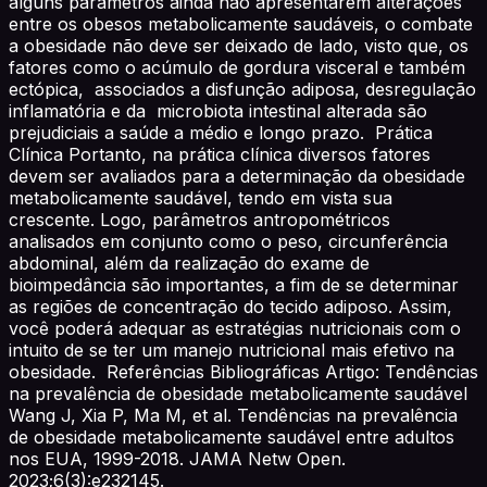
alguns parâmetros ainda não apresentarem alterações
entre os obesos metabolicamente saudáveis, o combate
a obesidade não deve ser deixado de lado, visto que, os
fatores como o acúmulo de gordura visceral e também
ectópica, associados a disfunção adiposa, desregulação
inflamatória e da microbiota intestinal alterada são
prejudiciais a saúde a médio e longo prazo. Prática
Clínica Portanto, na prática clínica diversos fatores
devem ser avaliados para a determinação da obesidade
metabolicamente saudável, tendo em vista sua
crescente. Logo, parâmetros antropométricos
analisados em conjunto como o peso, circunferência
abdominal, além da realização do exame de
bioimpedância são importantes, a fim de se determinar
as regiões de concentração do tecido adiposo. Assim,
você poderá adequar as estratégias nutricionais com o
intuito de se ter um manejo nutricional mais efetivo na
obesidade. Referências Bibliográficas Artigo: Tendências
na prevalência de obesidade metabolicamente saudável
Wang J, Xia P, Ma M, et al. Tendências na prevalência
de obesidade metabolicamente saudável entre adultos
nos EUA, 1999-2018. JAMA Netw Open.
2023;6(3):e232145.