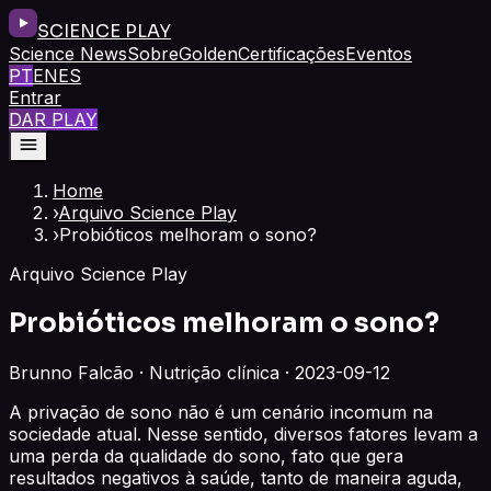
SCIENCE PLAY
Science News
Sobre
Golden
Certificações
Eventos
PT
EN
ES
Entrar
DAR PLAY
Home
›
Arquivo Science Play
›
Probióticos melhoram o sono?
Arquivo Science Play
Probióticos melhoram o sono?
Brunno Falcão · Nutrição clínica · 2023-09-12
A privação de sono não é um cenário incomum na
sociedade atual. Nesse sentido, diversos fatores levam a
uma perda da qualidade do sono, fato que gera
resultados negativos à saúde, tanto de maneira aguda,