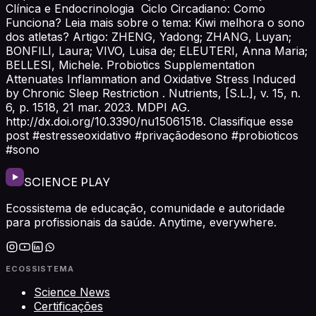
Clínica e Endocrinologia Ciclo Circadiano: Como
Funciona? Leia mais sobre o tema: Kiwi melhora o sono
dos atletas? Artigo: ZHENG, Yadong; ZHANG, Luyan;
BONFILI, Laura; VIVO, Luisa de; ELEUTERI, Anna Maria;
BELLESI, Michele. Probiotics Supplementation
Attenuates Inflammation and Oxidative Stress Induced
by Chronic Sleep Restriction . Nutrients, [S.L.], v. 15, n.
6, p. 1518, 21 mar. 2023. MDPI AG.
http://dx.doi.org/10.3390/nu15061518. Classifique esse
post #estresseoxidativo #privaçãodesono #probioticos
#sono
SCIENCE PLAY
Ecossistema de educação, comunidade e autoridade
para profissionais da saúde. Anytime, everywhere.
ECOSSISTEMA
Science News
Certificações