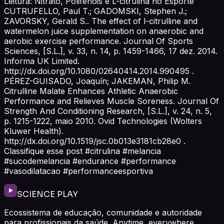
Leitura: Nitrato, Polifenóis e L-citrulina no Esporte
CUTRUFELLO, Paul T.; GADOMSKI, Stephen J.;
ZAVORSKY, Gerald S.. The effect of l-citrulline and
watermelon juice supplementation on anaerobic and
aerobic exercise performance. Journal Of Sports
Sciences, [S.L.], v. 33, n. 14, p. 1459-1466, 17 dez. 2014.
Informa UK Limited.
http://dx.doi.org/10.1080/02640414.2014.990495 .
PÉREZ-GUISADO, Joaquín; JAKEMAN, Philip M.
Citrulline Malate Enhances Athletic Anaerobic
Performance and Relieves Muscle Soreness. Journal Of
Strength And Conditioning Research, [S.L.], v. 24, n. 5,
p. 1215-1222, maio 2010. Ovid Technologies (Wolters
Kluwer Health).
http://dx.doi.org/10.1519/jsc.0b013e3181cb28e0 .
Classifique esse post #citrulina #melancia
#sucodemelancia #endurance #performance
#vasodilatacao #performanceesportiva
SCIENCE PLAY
Ecossistema de educação, comunidade e autoridade
para profissionais da saúde. Anytime, everywhere.