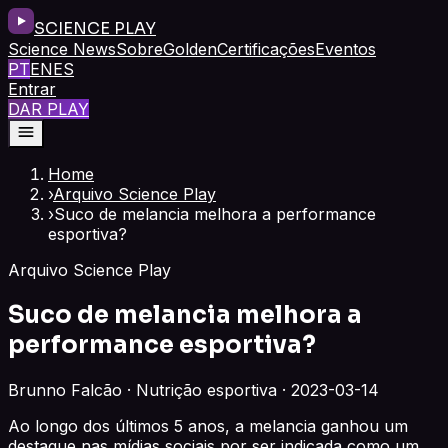
SCIENCE PLAY
Science News
Sobre
Golden
Certificações
Eventos
PT
EN
ES
Entrar
DAR PLAY
Home
›
Arquivo Science Play
›
Suco de melancia melhora a performance
esportiva?
Arquivo Science Play
Suco de melancia melhora a
performance esportiva?
Brunno Falcão · Nutrição esportiva · 2023-03-14
Ao longo dos últimos 5 anos, a melancia ganhou um
destaque nas mídias sociais por ser indicada como um