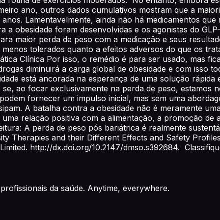
iro ano, outros dados cumulativos mostram que a maioria
s anos. Lamentavelmente, ainda não há medicamentos que m
ra a obesidade foram desenvolvidas e os agonistas do GL
ara maior perda de peso com a medicação e seus resultado
enos tolerados quanto a efeitos adversos do que os tratam
ica Clínica Por isso, o remédio é para ser usado, mas fica
ogas diminuirá a carga global de obesidade e com isso to
sidade está ancorada na esperança de uma solução rápida
 se, ao focar exclusivamente na perda de peso, estamos n
 podem fornecer um impulso inicial, mas sem uma abordage
issipam. A batalha contra a obesidade não é meramente um
uma relação positiva com a alimentação, a promoção de ati
eitura: A perda de peso pós bariátrica é realmente sustent
ty Therapies and their Different Effects and Safety Profile
K Limited. http://dx.doi.org/10.2147/dmso.s392684. Classifi
profissionais da saúde. Anytime, everywhere.