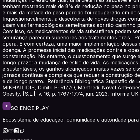
tenham mostrado mais de 8% de redução no peso no prime
e mais da metade do peso perdido foi recuperado em doi
Inquestionavelmente, a descoberta de novas drogas cont
usam vias farmacológicas semelhantes abrirão caminho p
Com isso, os medicamentos de via subcutânea podem ser m
segurança parecem superiores aos tratamentos orais. Prát
ópera. E com certeza, uma maior implementação dessas dr
doença. A promessa inicial das medicações contra a obe
consternação. No entanto, o questionamento que surge é
longo prazo: a mudança de estilo de vida. As medicações
e sustentáveis, os ganhos alcançados muitas vezes se d
jornada contínua e complexa que requer a construção de 
e de longo prazo. Referência Bibliográfica Sugestão de L
MIKHAILIDIS, Dimitri P; RIZZO, Manfredi. Novel Anti-obesi
Obesity, [S.L.], v. 16, p. 1767-1774, jun. 2023. Informa U
SCIENCE PLAY
Ecossistema de educação, comunidade e autoridade para 