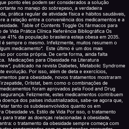
ue ponto eles podem ser considerados a solução
ortante no manejo do sobrepeso, a verdadeira
, prática regular de atividade física e hábitos saudáveis,
bre a relação entre a conveniência dos medicamentos e a
besidade. Table of Contents Toggle Os fármacos para
de Vida Prática Clínica Referência Bibliográfica Os
ue 41% da população brasileira esteja obesa em 2035.
l é sempre o mesmo. Infelizmente, muitos resumem o
 algum medicamento”. Este último é um dos mais
o por conta própria. De certa forma, ainda falta
ca. Medicações para Obesidade na Literatura
rview”, publicado na revista Diabetes, Metabolic Syndrome
 evolução. Por isso, além de dieta e exercícios,
dicamentos para obesidade, novos tratamentos mostraram
, Tirzepatide, Orlistat, bem como o combinações de
s medicamentos foram aprovados pela Food and Drug
de segurança. Felizmente, estes medicamentos contribuem
doença dos países industrializados, sabe-se agora que,
 afetar tanto os subdesenvolvidos quanto os em
 Obesidade vs. Estilo de Vida Por isso, o tratamento
 para tratar as doenças relacionadas à obesidade,
 mantra: o tratamento da obesidade sempre começa com
estudos randomizados com as medicações aprovadas