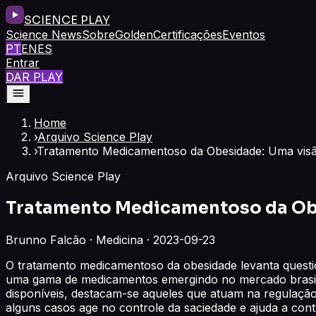
SCIENCE PLAY
Science News
Sobre
Golden
Certificações
Eventos
PT
EN
ES
Entrar
DAR PLAY
Home
›
Arquivo Science Play
›
Tratamento Medicamentoso da Obesidade: Uma visão
Arquivo Science Play
Tratamento Medicamentoso da Obe
Brunno Falcão · Medicina · 2023-09-23
O tratamento medicamentoso da obesidade levanta questi
uma gama de medicamentos emergindo no mercado brasileir
disponíveis, destacam-se aqueles que atuam na regulação 
alguns casos age no controle da saciedade e ajuda a cont