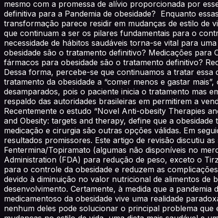
mesmo com a promessa de alívio proporcionada por esse
definitiva para a Pandemia de obesidade? Enquanto ess
transformação parece residir em mudanças de estilo de vida
que continuam a ser os pilares fundamentais para o cont
necessidade de hábitos saudáveis torna-se vital para um
obesidade são o tratamento definitivo? Medicações para Ob
fármacos para obesidade são o tratamento definitivo? Re
Dessa forma, percebe-se que continuamos a tratar essa 
tratamento da obesidade a “comer menos e gastar mais”, 
desamparados, pois o paciente inicia o tratamento mas e
respaldo das autoridades brasileiras em permitirem a v
Recentemente o estudo “Novel Anti-obesity Therapies and t
and Obesity: targets and therapy, define que a obesidade
medicação e cirurgia são outras opções válidas. Em segu
resultados promissores. Este artigo de revisão discutiu a
Fentermina/Topiramato (algumas não disponíveis no mer
Administration (FDA) para redução de peso, exceto o Tirz
para o controle da obesidade e reduzem as complicações 
devido à diminuição no valor nutricional de alimentos de 
desenvolvimento. Certamente, à medida que a pandemia de
medicamentoso da obesidade vive uma realidade paradoxal
nenhum deles pode solucionar o principal problema que 
mudanças no estilo de vida, uma dieta mais saudável e 