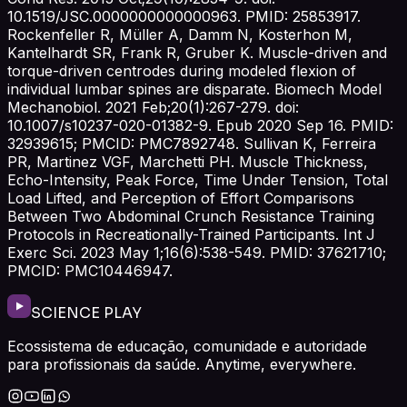
10.1519/JSC.0000000000000963. PMID: 25853917.
Rockenfeller R, Müller A, Damm N, Kosterhon M,
Kantelhardt SR, Frank R, Gruber K. Muscle-driven and
torque-driven centrodes during modeled flexion of
individual lumbar spines are disparate. Biomech Model
Mechanobiol. 2021 Feb;20(1):267-279. doi:
10.1007/s10237-020-01382-9. Epub 2020 Sep 16. PMID:
32939615; PMCID: PMC7892748. Sullivan K, Ferreira
PR, Martinez VGF, Marchetti PH. Muscle Thickness,
Echo-Intensity, Peak Force, Time Under Tension, Total
Load Lifted, and Perception of Effort Comparisons
Between Two Abdominal Crunch Resistance Training
Protocols in Recreationally-Trained Participants. Int J
Exerc Sci. 2023 May 1;16(6):538-549. PMID: 37621710;
PMCID: PMC10446947.
SCIENCE PLAY
Ecossistema de educação, comunidade e autoridade
para profissionais da saúde. Anytime, everywhere.