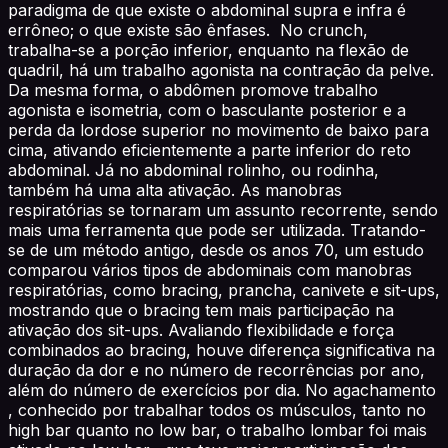
paradigma de que existe o abdominal supra e infra é
errôneo; o que existe são ênfases. No crunch,
trabalha-se a porção inferior, enquanto na flexão de
quadril, há um trabalho agonista na contração da pelve.
Da mesma forma, o abdômen promove trabalho
agonista e isometria, com o basculante posterior e a
perda da lordose superior no movimento de baixo para
cima, ativando eficientemente a parte inferior do reto
abdominal. Já no abdominal rolinho, ou rodinha,
também há uma alta ativação. As manobras
respiratórias se tornaram um assunto recorrente, sendo
mais uma ferramenta que pode ser utilizada. Tratando-
se de um método antigo, desde os anos 70, um estudo
comparou vários tipos de abdominais com manobras
respiratórias, como bracing, prancha, canivete e sit-ups,
mostrando que o bracing tem mais participação na
ativação dos sit-ups. Avaliando flexibilidade e força
combinados ao bracing, houve diferença significativa na
duração da dor e no número de recorrências por ano,
além do número de exercícios por dia. No agachamento
, conhecido por trabalhar todos os músculos, tanto no
high bar quanto no low bar, o trabalho lombar foi mais