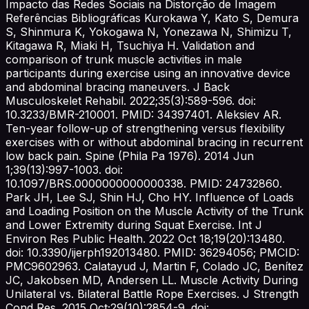
Impacto das Redes Sociais na Distorção de Imagem
Referências Bibliográficas Kurokawa Y, Kato S, Demura
S, Shinmura K, Yokogawa N, Yonezawa N, Shimizu T,
Kitagawa R, Miaki H, Tsuchiya H. Validation and
comparison of trunk muscle activities in male
participants during exercise using an innovative device
and abdominal bracing maneuvers. J Back
Musculoskelet Rehabil. 2022;35(3):589-596. doi:
10.3233/BMR-210001. PMID: 34397401. Aleksiev AR.
Ten-year follow-up of strengthening versus flexibility
exercises with or without abdominal bracing in recurrent
low back pain. Spine (Phila Pa 1976). 2014 Jun
1;39(13):997-1003. doi:
10.1097/BRS.0000000000000338. PMID: 24732860.
Park JH, Lee SJ, Shin HJ, Cho HY. Influence of Loads
and Loading Position on the Muscle Activity of the Trunk
and Lower Extremity during Squat Exercise. Int J
Environ Res Public Health. 2022 Oct 18;19(20):13480.
doi: 10.3390/ijerph192013480. PMID: 36294056; PMCID:
PMC9602963. Calatayud J, Martin F, Colado JC, Benítez
JC, Jakobsen MD, Andersen LL. Muscle Activity During
Unilateral vs. Bilateral Battle Rope Exercises. J Strength
Cond Res. 2015 Oct;29(10):2854-9. doi: