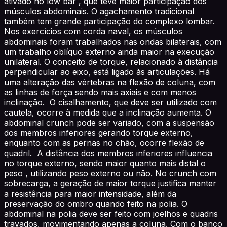
ativado no low bar , que teve maior participação dos
músculos abdominais. O agachamento tradicional
também tem grande participação do complexo lombar.
Nos exercícios com corda naval, os músculos
abdominais foram trabalhados nas ondas bilaterais, com
um trabalho oblíquo externo ainda maior na execução
unilateral. O conceito de torque, relacionado à distância
perpendicular ao eixo, está ligado às articulações. Há
uma alteração das vértebras na flexão de coluna, com
as linhas de força sendo mais axiais e com menos
inclinação. O cisalhamento, que deve ser utilizado com
cautela, ocorre à medida que a inclinação aumenta. O
abdominal crunch pode ser variado, com a suspensão
dos membros inferiores gerando torque externo,
enquanto com as pernas no chão, ocorre flexão de
quadril. A distância dos membros inferiores influencia
no torque externo, sendo maior quanto mais distal o
peso , utilizando peso externo ou não. No crunch com
sobrecarga, a geração de maior torque justifica manter
a resistência para maior intensidade, além da
preservação do ombro quando feito na polia. O
abdominal na polia deve ser feito com joelhos e quadris
travados, movimentando apenas a coluna. Com o banco