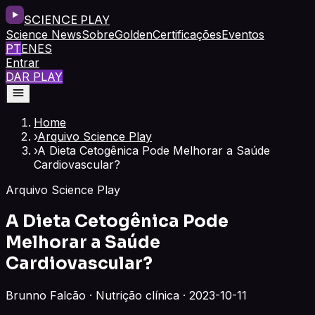
SCIENCE PLAY
Science News
Sobre
Golden
Certificações
Eventos
PT
EN
ES
Entrar
DAR PLAY
Home
›
Arquivo Science Play
›
A Dieta Cetogênica Pode Melhorar a Saúde
Cardiovascular?
Arquivo Science Play
A Dieta Cetogênica Pode
Melhorar a Saúde
Cardiovascular?
Brunno Falcão · Nutrição clínica · 2023-10-11