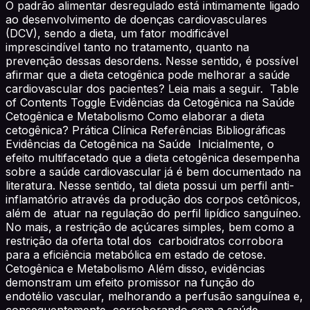
O padrão alimentar desregulado está intimamente ligado
ao desenvolvimento de doenças cardiovasculares
(DCV), sendo a dieta, um fator modificável
imprescindível tanto no tratamento, quanto na
prevenção dessas desordens. Nesse sentido, é possível
afirmar que a dieta cetogênica pode melhorar a saúde
cardiovascular dos pacientes? Leia mais a seguir. Table
of Contents Toggle Evidências da Cetogênica na Saúde
Cetogênica e Metabolismo Como elaborar a dieta
cetogênica? Prática Clínica Referências Bibliográficas
Evidências da Cetogênica na Saúde Inicialmente, o
efeito multifacetado que a dieta cetogênica desempenha
sobre a saúde cardiovascular já é bem documentado na
literatura. Nesse sentido, tal dieta possui um perfil anti-
inflamatório através da produção dos corpos cetônicos,
além de atuar na regulação do perfil lipídico sanguíneo.
No mais, a restrição de açúcares simples, bem como a
restrição da oferta total dos carboidratos corrobora
para a eficiência metabólica em estado de cetose.
Cetogênica e Metabolismo Além disso, evidências
demonstram um efeito promissor na função do
endotélio vascular, melhorando a perfusão sanguínea e,
consequentemente, corroborando com a saúde