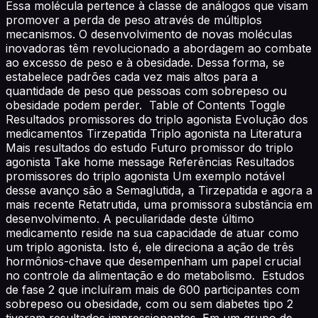
Essa molécula pertence à classe de análogos que visam
promover a perda de peso através de múltiplos
mecanismos. O desenvolvimento de novas moléculas
inovadoras têm revolucionado a abordagem ao combate
ao excesso de peso e à obesidade. Dessa forma, se
estabelece padrões cada vez mais altos para a
quantidade de peso que pessoas com sobrepeso ou
obesidade podem perder. Table of Contents Toggle
Resultados promissores do triplo agonista Evolução dos
medicamentos Tirzepatida Triplo agonista na Literatura
Mais resultados do estudo Futuro promissor do triplo
agonista Take home message Referências Resultados
promissores do triplo agonista Um exemplo notável
desse avanço são a Semaglutida, a Tirzepatida e agora a
mais recente Retatrutida, uma promissora substância em
desenvolvimento. A peculiaridade deste último
medicamento reside na sua capacidade de atuar como
um triplo agonista. Isto é, ele direciona a ação de três
hormônios-chave que desempenham um papel crucial
no controle da alimentação e do metabolismo. Estudos
de fase 2 que incluíram mais de 600 participantes com
sobrepeso ou obesidade, com ou sem diabetes tipo 2
tiveram resultados impressionantes. Em um grupo de