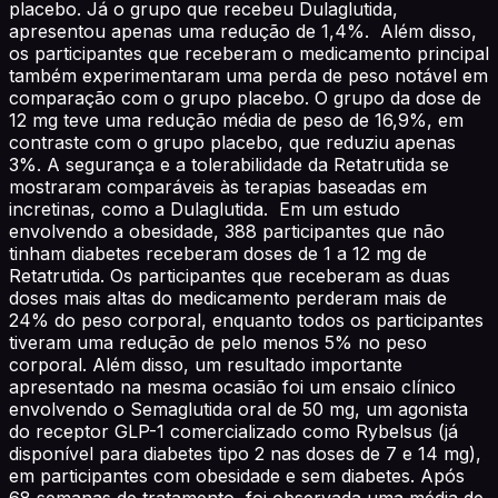
placebo. Já o grupo que recebeu Dulaglutida,
apresentou apenas uma redução de 1,4%. Além disso,
os participantes que receberam o medicamento principal
também experimentaram uma perda de peso notável em
comparação com o grupo placebo. O grupo da dose de
12 mg teve uma redução média de peso de 16,9%, em
contraste com o grupo placebo, que reduziu apenas
3%. A segurança e a tolerabilidade da Retatrutida se
mostraram comparáveis às terapias baseadas em
incretinas, como a Dulaglutida. Em um estudo
envolvendo a obesidade, 388 participantes que não
tinham diabetes receberam doses de 1 a 12 mg de
Retatrutida. Os participantes que receberam as duas
doses mais altas do medicamento perderam mais de
24% do peso corporal, enquanto todos os participantes
tiveram uma redução de pelo menos 5% no peso
corporal. Além disso, um resultado importante
apresentado na mesma ocasião foi um ensaio clínico
envolvendo o Semaglutida oral de 50 mg, um agonista
do receptor GLP-1 comercializado como Rybelsus (já
disponível para diabetes tipo 2 nas doses de 7 e 14 mg),
em participantes com obesidade e sem diabetes. Após
68 semanas de tratamento, foi observada uma média de