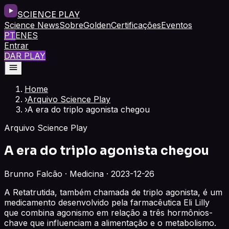
SCIENCE PLAY
Science News
Sobre
Golden
Certificações
Eventos
PT
EN
ES
Entrar
DAR PLAY
Home
›
Arquivo Science Play
›
A era do triplo agonista chegou
Arquivo Science Play
A era do triplo agonista chegou
Brunno Falcão · Medicina · 2023-12-26
A Retatrutida, também chamada de triplo agonista, é um
medicamento desenvolvido pela farmacêutica Eli Lilly
que combina agonismo em relação a três hormônios-
chave que influenciam a alimentação e o metabolismo.