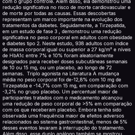
com o grupo controle. Além disso, ela demonstrou uma
redução significativa no risco de morte cardiovascular e
de morte por todas as causas. Essas descobertas
representam um marco importante na evolução dos
tratamentos da diabetes. Seguidamente, a Tirzepatida,
em um estudo de fase 3 , demonstrou uma redução
significativa no peso corporal em adultos com obesidade
e diabetes tipo 2. Neste estudo, 938 adultos com índice
de massa corporal igual ou superior a 27 kg/m² e níveis
de HbA1c entre 7% e 10% foram aleatoriamente
designados para receber doses subcutâneas semanais
de 10 ou 15 mg, ou um placebo, ao longo de 72
semanas. Triplo agonista na Literatura A mudança
média no peso corporal foi de-12,8% com 10 mg de
Tirzepatida e -14,7% com 15 mg, em comparação com
-3,2% no grupo placebo. Um percentual maior de
participantes tratados com o medicamento alcançou
uma redução de peso corporal de >5% em comparação
com os que receberam placebo. Embora tenha sido
observada uma frequência maior de efeitos adversos
relacionados ao sistema gastrointestinal, menos de 5%
desses eventos levaram à interrupção do tratamento.
Além disso, esse duplo análogo também se mostrou