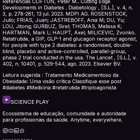
Referências CLIFTON, Peter M.. Cutting Edge
Developments in Diabetes . Diabetology , [S.L.], v. 4, n.
3, p. 278-281, 13 jul. 2023. MDPI AG. ROSENSTOCK,
Julio; FRIAS, Juan; JASTREBOFF, Ania M; DU, Yu;
LOU, Jitong; GURBUZ, Sirel; THOMAS, Melissa K;
HARTMAN, Mark L; HAUPT, Axel; MILICEVIC, Zvonko.
Retatrutide, a GIP, GLP-1 and glucagon receptor agonist,
for people with type 2 diabetes: a randomised, double-
blind, placebo and active-controlled, parallel-group,
phase 2 trial conducted in the usa. The Lancet , [S.L.], v.
402, n. 10401, p. 529-544, ago. 2023. Elsevier BV.
Leitura sugerida : Tratamento Medicamentoso da
Obesidade: Uma visão crítica Classifique esse post
#diabetes #Medicina #retatrutida #triploagonista
SCIENCE PLAY
Ecossistema de educação, comunidade e autoridade
para profissionais da saúde. Anytime, everywhere.