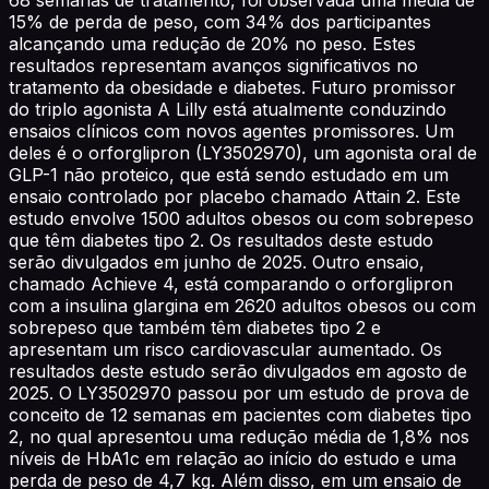
15% de perda de peso, com 34% dos participantes
alcançando uma redução de 20% no peso. Estes
resultados representam avanços significativos no
tratamento da obesidade e diabetes. Futuro promissor
do triplo agonista A Lilly está atualmente conduzindo
ensaios clínicos com novos agentes promissores. Um
deles é o orforglipron (LY3502970), um agonista oral de
GLP-1 não proteico, que está sendo estudado em um
ensaio controlado por placebo chamado Attain 2. Este
estudo envolve 1500 adultos obesos ou com sobrepeso
que têm diabetes tipo 2. Os resultados deste estudo
serão divulgados em junho de 2025. Outro ensaio,
chamado Achieve 4, está comparando o orforglipron
com a insulina glargina em 2620 adultos obesos ou com
sobrepeso que também têm diabetes tipo 2 e
apresentam um risco cardiovascular aumentado. Os
resultados deste estudo serão divulgados em agosto de
2025. O LY3502970 passou por um estudo de prova de
conceito de 12 semanas em pacientes com diabetes tipo
2, no qual apresentou uma redução média de 1,8% nos
níveis de HbA1c em relação ao início do estudo e uma
perda de peso de 4,7 kg. Além disso, em um ensaio de