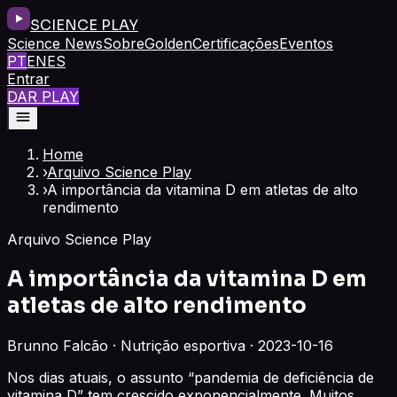
SCIENCE PLAY
Science News
Sobre
Golden
Certificações
Eventos
PT
EN
ES
Entrar
DAR PLAY
Home
›
Arquivo Science Play
›
A importância da vitamina D em atletas de alto
rendimento
Arquivo Science Play
A importância da vitamina D em
atletas de alto rendimento
Brunno Falcão · Nutrição esportiva · 2023-10-16
Nos dias atuais, o assunto “pandemia de deficiência de
vitamina D” tem crescido exponencialmente. Muitos