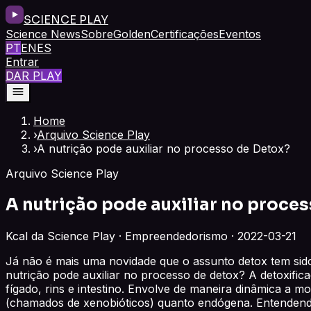
SCIENCE PLAY
Science News
Sobre
Golden
Certificações
Eventos
PT
EN
ES
Entrar
DAR PLAY
Home
›
Arquivo Science Play
›
A nutrição pode auxiliar no processo de Detox?
Arquivo Science Play
A nutrição pode auxiliar no proce
Kcal da Science Play · Empreendedorismo · 2022-03-21
Já não é mais uma novidade que o assunto detox tem sido
nutrição pode auxiliar no processo de detox? A detoxifi
fígado, rins e intestino. Envolve de maneira dinâmica a
(chamados de xenobióticos) quanto endógena. Entendendo 