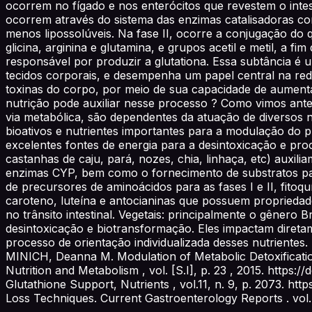
ocorrem no fígado e nos enterócitos que revestem o intest
ocorrem através do sistema das enzimas catalisadoras c
menos lipossolúveis. Na fase II, ocorre a conjugação do 
glicina, arginina e glutamina, e grupos acetil e metil, a fi
responsável por produzir a glutationa. Essa subtância é 
tecidos corporais, e desempenha um papel central na red
toxinas do corpo, por meio de sua capacidade de aument
nutrição pode auxiliar nesse processo ? Como vimos ante
via metabólica, são dependentes da atuação de diversos
bioativos e nutrientes importantes para a modulação do p
excelentes fontes de energia para a desintoxicação e pro
castanhas de caju, pará, nozes, chia, linhaça, etc) auxil
enzimas CYP, bem como o fornecimento de substratos par
de precursores de aminoácidos para as fases I e II, fitoqu
caroteno, luteína e antocianinas que possuem propriedade
no trânsito intestinal. Vegetais: principalmente o gênero
desintoxicação e biotransformação. Eles impactam diretam
processo de orientação individualizada desses nutriente
MINICH, Deanna M. Modulation of Metabolic Detoxificatio
Nutrition and Metabolism , vol. [S.I], p. 23 , 2015. http
Glutathione Support, Nutrients , vol.11, n. 9, p. 2073. h
Loss Techniques. Current Gastroenterology Reports . vol. 1