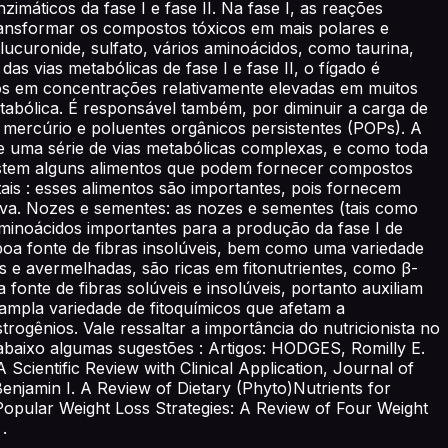
imáticos da fase I e fase II. Na fase I, as reações
ransformar os compostos tóxicos em mais polares e
lucuronide, sulfato, vários aminoácidos, como taurina,
 das vias metabólicas de fase I e fase II, o fígado é
rados em concentrações relativamente elevadas em muitos
abólica. É responsável também, por diminuir a carga de
mercúrio e poluentes orgânicos persistentes (POPs). A
e uma série de vias metabólicas complexas, e como toda
xistem alguns alimentos que podem fornecer compostos
ais : esses alimentos são importantes, pois fornecem
liva. Nozes e sementes: as nozes e sementes (tais como
e aminoácidos importantes para a produção da fase I de
oa fonte de fibras insolúveis, bem como uma variedade
xas e avermelhadas, são ricas em fitonutrientes, como β-
onte de fibras solúveis e insolúveis, portanto auxiliam
a ampla variedade de fitoquímicos que afetam a
ogênios. Vale ressaltar a importância do nutricionista no
abaixo algumas sugestões : Artigos: HODGES, Romilly E.
ientific Review with Clinical Application, Journal of
Benjamin I. A Review of Dietary (Phyto)Nutrients for
. Popular Weight Loss Strategies: A Review of Four Weight
.