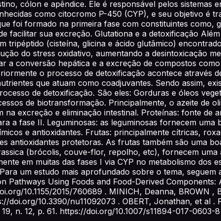
ino, cólon e apêndice. Ele é responsável pelos sistemas enz
onhecidas como citocromo P-450 (CYP), e seu objetivo é t
que foi formado na primeira fase com constituintes como, g
m de facilitar sua excreção. Glutationa e a detoxificação Além
um tripéptido (cisteína, glicina e ácido glutâmico) encont
ução do stress oxidativo, aumentando a desintoxicação met
ar a conversão hepática e a excreção de compostos como 
riormente o processo de detoxificação acontece através d
 nutrientes que atuam como coadjuvantes. Sendo assim, e
rocesso de detoxificação. São eles: Gorduras e óleos veget
cessos de biotransformação. Principalmente, o azeite de o
iam na excreção e eliminação intestinal. Proteínas: fonte d
a a fase II. Leguminosas: as leguminosas fornecem uma b
ímicos e antioxidantes. Frutas: principalmente cítricas, ro
s antioxidantes protetoras. As frutas também são uma boa f
 Brassica (brócolis, couve-flor, repolho, etc), fornecem um
ente em muitas das fases I via CYP no metabolismo dos estr
s. Para um estudo mais aprofundado sobre o tema, seguem 
n Pathways Using Foods and Food-Derived Components: A Sc
s://doi.org/10.1155/2015/760689 . MINICH, Deanna, BROWN , 
ttps://doi.org/10.3390/nu11092073 . OBERT, Jonathan, et al 
9, n. 12, p. 61. https://doi.org/10.1007/s11894-017-0603-8 