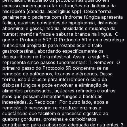
excesso podem acarretar disfunções na dinâmica da
microbiota (candida, aspergillus spp). Dessa forma,
geralmente o paciente com síndrome fúngica apresenta
fadiga, quadros constantes de hipoglicemia, distensão
abdominal e gases; insônia, ansiedade e mudança de
humor; memória fraca e saburra branca na língua. O
que é o Protocolo 5R? O Protocolo 5R é uma estratégia
nutricional projetada para restabelecer o trato
gastrointestinal, abordando especificamente os
desequilíbrios na flora intestinal. Assim, a sigla 5R
representa cinco passos fundamentais: 1. Remover O
primeiro passo do Protocolo 5R concentra-se na
remoção de patógenos, toxinas e alérgenos. Dessa
forma, isso é crucial para interromper o ciclo da
disbiose fúngica e pode envolver a eliminação de
alimentos processados, açúcares refinados e outros
itens que possam alimentar fungos e bactérias
indesejadas. 2. Recolocar Por outro lado, após a
remoção, é necessário reintroduzir enzimas e
substâncias que facilitem o processo digestivo ao
quebrar gorduras, proteínas e carboidratos,
contribuindo para a absorção adequada de nutrientes. 3.