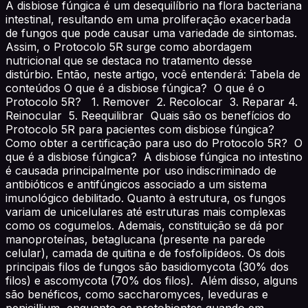
A disbiose fúngica é um desequilíbrio na flora bacteriana
intestinal, resultando em uma proliferação exacerbada
de fungos que pode causar uma variedade de sintomas.
Assim, o Protocolo 5R surge como abordagem
nutricional que se destaca no tratamento desse
distúrbio. Então, neste artigo, você entenderá: Tabela de
conteúdos O que é a disbiose fúngica? O que é o
Protocolo 5R? 1. Remover 2. Recolocar 3. Reparar 4.
Reinocular 5. Reequilibrar Quais são os benefícios do
Protocolo 5R para pacientes com disbiose fúngica?
Como obter a certificação para uso do Protocolo 5R? O
que é a disbiose fúngica? A disbiose fúngica no intestino
é causada principalmente por uso indiscriminado de
antibióticos e antifúngicos associado a um sistema
imunológico debilitado. Quanto à estrutura, os fungos
variam de unicelulares até estruturas mais complexas
como os cogumelos. Ademais, constituição se dá por
manoproteínas, betaglucana (presente na parede
celular), camada de quitina e de fosfolipídeos. Os dois
principais filos de fungos são basidiomycota (30% dos
filos) e ascomycota (70% dos filos). Além disso, alguns
são benéficos, como saccharomyces, leveduras e
penicillium, enquanto os protobiontes quando em