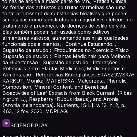
folhas de arônia a maior parte de Mn., Prática Clínica
As folhas dos arbustos de frutas vermelhas são uma
fonte promissora de substâncias bioativas que podem
ser usadas como substitutos para agentes sintéticos no
tratamento e prevenção de doenças de estilo de vida.
Elas também podem ser usadas como aditivos
alimentares valiosos, aumentando assim as qualidades
funcionais dos alimentos. Continue Estudando...
Sugestão de estudo : Fitoquímicos no Exercício Físico
Sugestão de estudo : Plantas Medicinais para Melhora
da Hipertensão Sugestão de estudo: Interações
Potenciais entre Plantas Medicinais, Medicamentos e
Alimentação Referências Bibliográficas STASZOWSKA-
KARKUT, Monika; MATERSKA, Małgorzata. Phenolic
Composition, Mineral Content, and Beneficial
Bioactivities of Leaf Extracts from Black Currant (Ribes
nigrum L.), Raspberry (Rubus idaeus), and Aronia
(Aronia melanocarpa). Nutrients, [S.L.], v. 12, n. 2, p.
463, 12 fev. 2020. MDPI AG.
SCIENCE PLAY
Ecossistema de educação, comunidade e autoridade