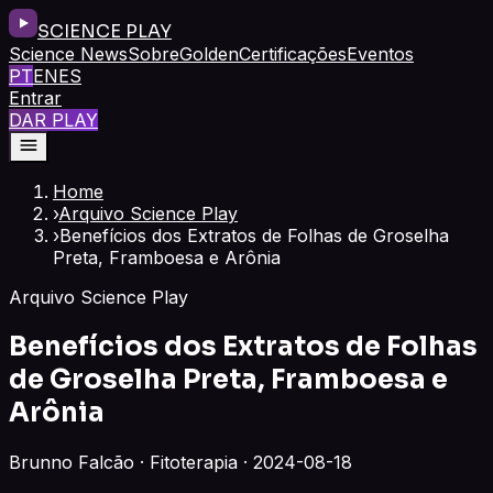
SCIENCE PLAY
Science News
Sobre
Golden
Certificações
Eventos
PT
EN
ES
Entrar
DAR PLAY
Home
›
Arquivo Science Play
›
Benefícios dos Extratos de Folhas de Groselha
Preta, Framboesa e Arônia
Arquivo Science Play
Benefícios dos Extratos de Folhas
de Groselha Preta, Framboesa e
Arônia
Brunno Falcão · Fitoterapia · 2024-08-18