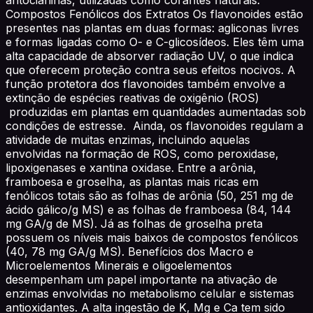
Compostos Fenólicos dos Extratos Os flavonoides estão
presentes nas plantas em duas formas: agliconas livres
e formas ligadas como O- e C-glicosídeos. Eles têm uma
alta capacidade de absorver radiação UV, o que indica
que oferecem proteção contra seus efeitos nocivos. A
função protetora dos flavonoides também envolve a
extinção de espécies reativas de oxigênio (ROS)
produzidas em plantas em quantidades aumentadas sob
condições de estresse. Ainda, os flavonoides regulam a
atividade de muitas enzimas, incluindo aquelas
envolvidas na formação de ROS, como peroxidase,
lipoxigenases e xantina oxidase. Entre a arônia,
framboesa e groselha, as plantas mais ricas em
fenólicos totais são as folhas de arônia (50, 251 mg de
ácido gálico/g MS) e as folhas de framboesa (84, 144
mg GA/g de MS). Já as folhas de groselha preta
possuem os níveis mais baixos de compostos fenólicos
(40, 78 mg GA/g MS). Benefícios dos Macro e
Microelementos Minerais e oligoelementos
desempenham um papel importante na ativação de
enzimas envolvidas no metabolismo celular e sistemas
antioxidantes. A alta ingestão de K, Mg e Ca tem sido