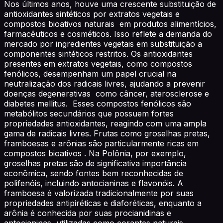
Nos últimos anos, houve uma crescente substituição de
antioxidantes sintéticos por extratos vegetais e
compostos bioativos naturais em produtos alimentícios,
farmacêuticos e cosméticos. Isso reflete a demanda do
mercado por ingredientes vegetais em substituição a
componentes sintéticos restritos. Os antioxidantes
presentes em extratos vegetais, como compostos
fenólicos, desempenham um papel crucial na
neutralização dos radicais livres, ajudando a prevenir
doenças degenerativas como câncer, aterosclerose e
diabetes mellitus. Esses compostos fenólicos são
metabólitos secundários que possuem fortes
propriedades antioxidantes, reagindo com uma ampla
gama de radicais livres. Frutas como groselhas pretas,
framboesas e arônias são particularmente ricas em
compostos bioativos . Na Polônia, por exemplo,
groselhas pretas são de significativa importância
econômica, sendo fontes bem reconhecidas de
polifenóis, incluindo antocianinas e flavonóis. A
framboesa é valorizada tradicionalmente por suas
propriedades antipiréticas e diaforéticas, enquanto a
arônia é conhecida por suas procianidinas e
antocianinas, utilizadas como corantes naturais.