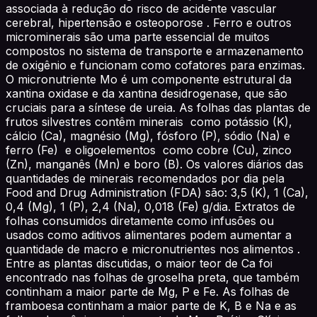
associada à redução do risco de acidente vascular
cerebral, hipertensão e osteoporose . Ferro e outros
microminerais são uma parte essencial de muitos
compostos no sistema de transporte e armazenamento
de oxigênio e funcionam como cofatores para enzimas.
O micronutriente Mo é um componente estrutural da
xantina oxidase e da xantina desidrogenase, que são
cruciais para a síntese de ureia. As folhas das plantas de
frutos silvestres contêm minerais como potássio (K),
cálcio (Ca), magnésio (Mg), fósforo (P), sódio (Na) e
ferro (Fe) e oligoelementos como cobre (Cu), zinco
(Zn), manganês (Mn) e boro (B). Os valores diários das
quantidades de minerais recomendados por dia pela
Food and Drug Administration (FDA) são: 3,5 (K), 1 (Ca),
0,4 (Mg), 1 (P), 2,4 (Na), 0,018 (Fe) g/dia. Extratos de
folhas consumidos diretamente como infusões ou
usados como aditivos alimentares podem aumentar a
quantidade de macro e micronutrientes nos alimentos .
Entre as plantas discutidas, o maior teor de Ca foi
encontrado nas folhas de groselha preta, que também
continham a maior parte de Mg, P e Fe. As folhas de
framboesa continham a maior parte de K, B e Na e as