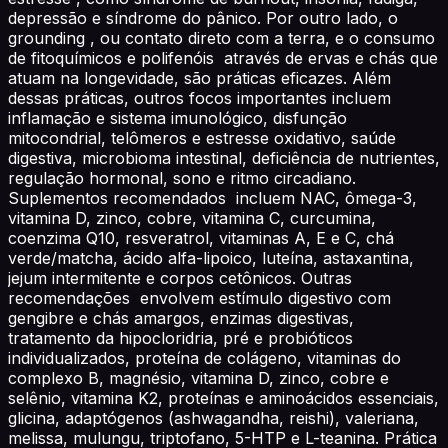
depressão e síndrome do pânico. Por outro lado, o
grounding , ou contato direto com a terra, e o consumo
de fitoquímicos e polifenóis através de ervas e chás que
atuam na longevidade, são práticas eficazes. Além
dessas práticas, outros focos importantes incluem
inflamação e sistema imunológico, disfunção
mitocondrial, telômeros e estresse oxidativo, saúde
digestiva, microbioma intestinal, deficiência de nutrientes,
regulação hormonal, sono e ritmo circadiano.
Suplementos recomendados incluem NAC, ômega-3,
vitamina D, zinco, cobre, vitamina C, curcumina,
coenzima Q10, resveratrol, vitaminas A, E e C, chá
verde/matcha, ácido alfa-lipoico, luteína, astaxantina,
jejum intermitente e corpos cetônicos. Outras
recomendações envolvem estímulo digestivo com
gengibre e chás amargos, enzimas digestivas,
tratamento da hipocloridria, pré e probióticos
individualizados, proteína de colágeno, vitaminas do
complexo B, magnésio, vitamina D, zinco, cobre e
selênio, vitamina K2, proteínas e aminoácidos essenciais,
glicina, adaptógenos (ashwagandha, reishi), valeriana,
melissa, mulungu, triptofano, 5-HTP e L-teanina. Prática