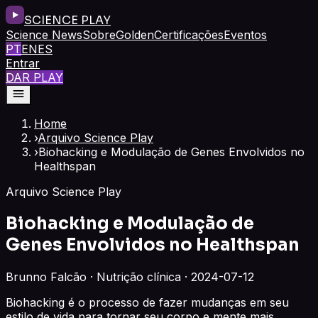
SCIENCE PLAY
Science News
Sobre
Golden
Certificações
Eventos
PT
EN
ES
Entrar
DAR PLAY
Home
›
Arquivo Science Play
›
Biohacking e Modulação de Genes Envolvidos no
Healthspan
Arquivo Science Play
Biohacking e Modulação de
Genes Envolvidos no Healthspan
Brunno Falcão · Nutrição clínica · 2024-07-12
Biohacking é o processo de fazer mudanças em seu
estilo de vida para tornar seu corpo e mente mais