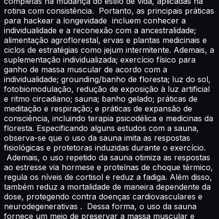
completas na mudança do estilo de vida, aplicadas na
rotina com consistência. Portanto, as principais práticas
para hackear a longevidade incluem conhecer a
individualidade e a reconexão com a ancestralidade;
alimentação agroflorestal, ervas e plantas medicinais e
ciclos de estratégias como jejum intermitente. Ademais, a
suplementação individualizada; exercício físico para
ganho de massa muscular de acordo com a
individualidade; grounding/banho de floresta; luz do sol,
fotobiomodulação, redução de exposição à luz artificial
e ritmo circadiano; sauna; banho gelado; práticas de
meditação e respiração; e práticas de expansão de
consciência, incluindo terapia psicodélica e medicinas da
floresta. Especificando alguns estudos com a sauna,
observa-se que o uso da sauna imita as respostas
fisiológicas e protetoras induzidas durante o exercício.
Ademais, o uso repetido da sauna otimiza as respostas
ao estresse via hormese e proteínas de choque térmico,
regula os níveis de cortisol e reduz a fadiga. Além disso,
também reduz a mortalidade de maneira dependente da
dose, protegendo contra doenças cardiovasculares e
neurodegenerativas . Dessa forma, o uso da sauna
fornece um meio de preservar a massa muscular e