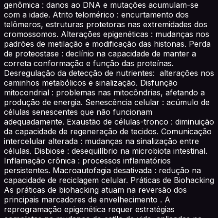
genômica : danos ao DNA e mutações acumulam-se
com a idade. Atrito telomérico : encurtamento dos
telômeros, estruturas protetoras nas extremidades dos
cromossomos. Alterações epigenéticas : mudanças nos
padrões de metilação e modificação das histonas. Perda
de proteostase : declínio na capacidade de manter a
correta conformação e função das proteínas.
Desregulação da detecção de nutrientes: alterações nos
caminhos metabólicos e sinalização. Disfunção
mitocondrial : problemas nas mitocôndrias, afetando a
produção de energia. Senescência celular : acúmulo de
células senescentes que não funcionam
adequadamente. Exaustão de células-tronco : diminuição
da capacidade de regeneração de tecidos. Comunicação
intercelular alterada : mudanças na sinalização entre
células. Disbiose : desequilíbrio na microbiota intestinal.
Inflamação crônica : processos inflamatórios
persistentes. Macroautofagia desativada : redução na
capacidade de reciclagem celular. Práticas de Biohacking
As práticas de biohacking atuam na reversão dos
principais marcadores de envelhecimento . A
reprogramação epigenética requer estratégias