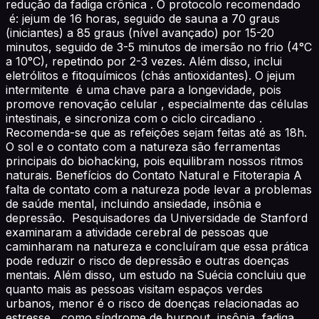
redução da fadiga crônica . O protocolo recomendado
é: jejum de 16 horas, seguido de sauna a 70 graus
(iniciantes) a 85 graus (nível avançado) por 15-20
minutos, seguido de 3-5 minutos de imersão no frio (4°C
a 10°C), repetindo por 2-3 vezes. Além disso, inclui
eletrólitos e fitoquímicos (chás antioxidantes). O jejum
intermitente é uma chave para a longevidade, pois
promove renovação celular , especialmente das células
intestinais, e sincroniza com o ciclo circadiano .
Recomenda-se que as refeições sejam feitas até as 18h.
O sol e o contato com a natureza são ferramentas
principais do biohacking, pois equilibram nossos ritmos
naturais. Benefícios do Contato Natural e Fitoterapia A
falta de contato com a natureza pode levar a problemas
de saúde mental, incluindo ansiedade, insônia e
depressão. Pesquisadores da Universidade de Stanford
examinaram a atividade cerebral de pessoas que
caminharam na natureza e concluíram que essa prática
pode reduzir o risco de depressão e outras doenças
mentais. Além disso, um estudo na Suécia concluiu que
quanto mais as pessoas visitam espaços verdes
urbanos, menor é o risco de doenças relacionadas ao
estresse , como síndrome de burnout, insônia, fadiga,