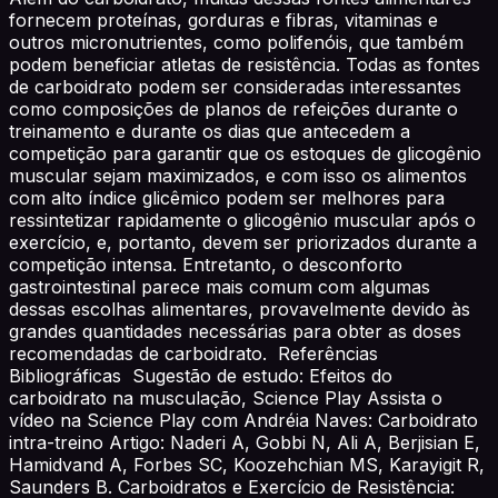
fornecem proteínas, gorduras e fibras, vitaminas e
outros micronutrientes, como polifenóis, que também
podem beneficiar atletas de resistência. Todas as fontes
de carboidrato podem ser consideradas interessantes
como composições de planos de refeições durante o
treinamento e durante os dias que antecedem a
competição para garantir que os estoques de glicogênio
muscular sejam maximizados, e com isso os alimentos
com alto índice glicêmico podem ser melhores para
ressintetizar rapidamente o glicogênio muscular após o
exercício, e, portanto, devem ser priorizados durante a
competição intensa. Entretanto, o desconforto
gastrointestinal parece mais comum com algumas
dessas escolhas alimentares, provavelmente devido às
grandes quantidades necessárias para obter as doses
recomendadas de carboidrato. Referências
Bibliográficas Sugestão de estudo: Efeitos do
carboidrato na musculação, Science Play Assista o
vídeo na Science Play com Andréia Naves: Carboidrato
intra-treino Artigo: Naderi A, Gobbi N, Ali A, Berjisian E,
Hamidvand A, Forbes SC, Koozehchian MS, Karayigit R,
Saunders B. Carboidratos e Exercício de Resistência: