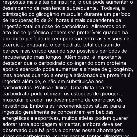
respostas mais altas de insulina, o que pode aumentar o
desempenho de resistência subsequente. Todavia, a
otimização do glicogênio muscular durante um período
de recuperação de 24 horas é mais dependente da
ingestão total da dose de carboidrato. Alimentos com
alto índice glicêmico podem ser preferíveis quando há
um curto período de recuperação entre as sessões de
exercício, enquanto o carboidrato total consumido
parece mais crítico quando são possíveis períodos de
recuperação mais longos. Além disso, é importante
destacar que o carboidrato co-ingerido com proteína
após o exercício pode aumentar a síntese de glicogênio,
mas apenas quando a energia adicionada da proteína é
ingerida além de, e não em substituição aos
carboidratos. Prática Clínica Uma dieta rica em
carboidrato pode otimizar os estoques de glicogênio
muscular e ajudar no desempenho de exercícios de
resistência. Embora as recomendações atuais para a
ingestão geralmente se concentrem em bebidas
energéticas e esportivas, muitos atletas podem querer
adotar uma abordagem alimentar, embora deva ser
observado que há prós e contras nessa abordagem.
Além do carboidrato, muitas dessas fontes alimentares