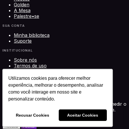
Golden
A Mesa
Palestre•se
SUA CONTA
Minha biblioteca
Suporte
INSTITUCIONAL
Sobre nós
Termos de uso
Privacidade
Contato
Utilizamos cookies para oferecer melhor
experiência, melhorar o desempenho, analisar
©
2026
Science Play Cursos LTDA · CNPJ
como você interage em nosso site e
33.612.911/0001-29 · Brasília, DF
Science Play®
personalizar conteúdo.
Usamos cookies para melhorar sua experiência, medir o
desempenho e personalizar conteúdo. Você decide.
Política de privacidade
Recusar Cookies
Aceitar Cookies
Recusar
Aceitar