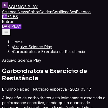
SCIENCE PLAY
Science News
Sobre
Golden
Certificações
Eventos
PT
EN
ES
Entrar
DAR PLAY
Home
›
Arquivo Science Play
›
Carboidratos e Exercício de Resistência
Arquivo Science Play
Carboidratos e Exercício de
Resistência
Brunno Falcão · Nutrição esportiva · 2023-03-17
A ingestão de carboidratos está intimamente associada a
performance esportiva, sendo que a quantidade
necessária está diretamente ligada à intensidade e