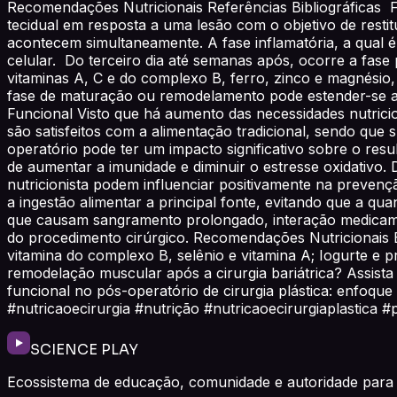
Recomendações Nutricionais Referências Bibliográficas 
tecidual em resposta a uma lesão com o objetivo de restit
acontecem simultaneamente. A fase inflamatória, a qual é
celular. Do terceiro dia até semanas após, ocorre a fase p
vitaminas A, C e do complexo B, ferro, zinco e magnésio,
fase de maturação ou remodelamento pode estender-se até
Funcional Visto que há aumento das necessidades nutrici
são satisfeitos com a alimentação tradicional, sendo que
operatório pode ter um impacto significativo sobre o re
de aumentar a imunidade e diminuir o estresse oxidativo.
nutricionista podem influenciar positivamente na prevenç
a ingestão alimentar a principal fonte, evitando que a qu
que causam sangramento prolongado, interação medicame
do procedimento cirúrgico. Recomendações Nutricionais Be
vitamina do complexo B, selênio e vitamina A; Iogurte e 
remodelação muscular após a cirurgia bariátrica? Assista
funcional no pós-operatório de cirurgia plástica: enfoque
#nutricaoecirurgia #nutrição #nutricaoecirurgiaplastica 
SCIENCE PLAY
Ecossistema de educação, comunidade e autoridade para 