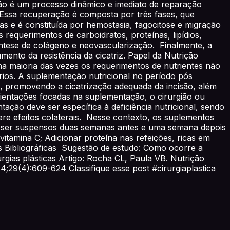
ão é um processo dinâmico e imediato de reparação
s. Essa recuperação é composta por três fases, que
as e é constituída por hemostasia, fagocitose e migração
 requerimentos de carboidratos, proteínas, lipídios,
íntese de colágeno e neovascularização. Finalmente, a
nto da resistência da cicatriz. Papel da Nutrição
na maioria das vezes os requerimentos de nutrientes não
ários. A suplementação nutricional no período pós
o, promovendo a cicatrização adequada da incisão, além
orientações focadas na suplementação, o cirurgião ou
ação deve ser específica à deficiência nutricional, sendo
gere efeitos colaterais. Nesse contexto, os suplementos
m ser suspensos duas semanas antes e uma semana depois
itamina C; Adicionar proteína nas refeições, ricas em
as Bibliográficas Sugestão de estudo: Como ocorre a
rgias plásticas Artigo: Rocha CL, Paula VB. Nutrição
14;29(4):609-624 Classifique esse post #cirurgiaplastica