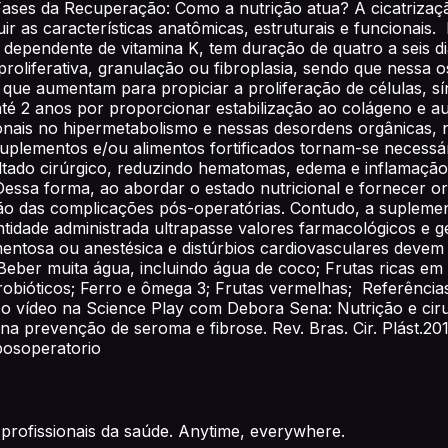
Fases da Recuperação: Como a nutrição atua? A cicatrizaç
uir as características anatômicas, estruturais e funcionai
 dependente de vitamina K, tem duração de quatro a seis di
roliferativa, granulação ou fibroplasia, sendo que nessa os
 que aumentam para propiciar a proliferação de células, s
 2 anos por proporcionar estabilização ao colágeno e aume
onais no hipermetabolismo e nessas desordens orgânicas, 
 suplementos e/ou alimentos fortificados tornam-se necess
sultado cirúrgico, reduzindo hematomas, edema e inflamaçã
 Dessa forma, ao abordar o estado nutricional e fornecer 
ão das complicações pós-operatórias. Contudo, a suplement
antidade administrada ultrapasse valores farmacológicos e 
ntosa ou anestésica e distúrbios cardiovasculares deve
ber muita água, incluindo água de coco; Frutas ricas em v
probióticos; Ferro e ômega 3; Frutas vermelhas; Referênci
 o vídeo na Science Play com Debora Sena: Nutrição e ciru
 na prevenção de seroma e fibrose. Rev. Bras. Cir. Plást.20
#posoperatorio
profissionais da saúde. Anytime, everywhere.