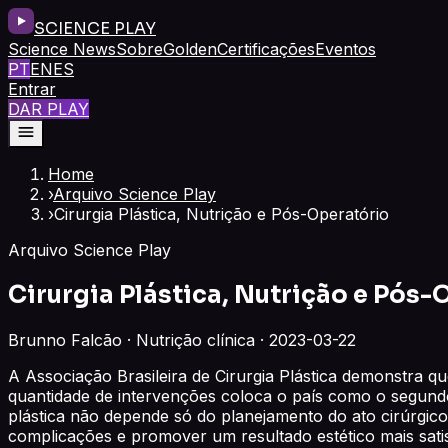
SCIENCE PLAY
Science News
Sobre
Golden
Certificações
Eventos
PT
EN
ES
Entrar
DAR PLAY
Home
›
Arquivo Science Play
›
Cirurgia Plástica, Nutrição e Pós-Operatório
Arquivo Science Play
Cirurgia Plástica, Nutrição e Pós-
Brunno Falcão · Nutrição clínica · 2023-03-22
A Associação Brasileira de Cirurgia Plástica demonstra q
quantidade de intervenções coloca o país como o segund
plástica não depende só do planejamento do ato cirúrgic
complicações e promover um resultado estético mais sati