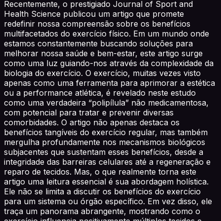
Recentemente, o prestigiado Journal of Sport and Health Science publicou um artigo que promete redefinir nossa compreensão sobre os benefícios multifacetados do exercício físico. Em um mundo onde estamos constantemente buscando soluções para melhorar nossa saúde e bem-estar, este artigo surge como uma luz guiando-nos através da complexidade da biologia do exercício. O exercício, muitas vezes visto apenas como uma ferramenta para aprimorar a estética ou a performance atlética, é revelado neste estudo como uma verdadeira “polipílula” não medicamentosa, com potencial para tratar e prevenir diversas comorbidades. O artigo não apenas destaca os benefícios tangíveis do exercício regular, mas também mergulha profundamente nos mecanismos biológicos subjacentes que sustentam esses benefícios, desde a integridade das barreiras celulares até a regeneração e reparo de tecidos. Mas, o que realmente torna este artigo uma leitura essencial é sua abordagem holística. Ele não se limita a discutir os benefícios do exercício para um sistema ou órgão específico. Em vez disso, ele traça um panorama abrangente, mostrando como o exercício influencia positivamente múltiplos tecidos e órgãos, trabalhando em harmonia para promover uma saúde robusta e resiliente. Então, se você está buscando insights científicos apresentados com clareza, profundidade e uma pitada de inspiração, convido-o a mergulhar neste artigo. Ele não apenas enriquecerá seu conhecimento, mas também o inspirará a ver o exercício sob uma luz completamente nova. E quem sabe? Talvez, depois de ler, você se sinta compelido a calçar seus tênis e dar uma corrida pelo bem da ciência! Table of Contents Exercício Físico Além da Estética Exercício Físico na Modificação Epigenética Ferramentas Modernas na Análise dos Benefícios do Exercício Físico Maximizando os Reflexos do Exercício Físico Referências Bibliográficas Exercício Físico Além da Estética Quando pensamos em exercício, muitas vezes nossa mente se volta imediatamente para imagens de corpos esculpidos, músculos tonificados e suor. No entanto, a verdadeira magia do exercício físico reside em seus efeitos profundos e muitas vezes invisíveis em nosso sistema cardiovascular e neurológico. Melhora Vascular O exercício tem um impacto direto na saúde de nossos vasos sanguíneos. A função endotelial, que se refere à camada interna de nossos vasos sanguíneos, desempenha um papel crucial na regulação da pressão arterial, coagulação do sangue e formação de novos vasos sanguíneos. Quando nos exercitamos, estimulamos essa camada, melhorando sua função. Isso pode parecer técnico, mas pense nisso da seguinte maneira: ao optar por subir escadas em vez de pegar o elevador, você está essencialmente dando aos seus vasos sanguíneos um “mini spa”, ajudando-os a se tornarem mais flexíveis e resilientes. A Conexão Mente-Corpo A maioria de nós já ouviu falar das endorfinas, frequentemente apelidadas de “hormônios da felicidade”. Estas são liberadas durante o exercício, promovendo uma sensação de bem-estar. No entanto, o que é menos conhecido é o papel das neurotrofinas. Estas são proteínas que ajudam a proteger e regenerar neurônios, as células nervosas do cérebro. Quando nos exercitamos, a produção de neurotrofinas, como o Fator Neurotrófico Derivado do Cérebro (BDNF), aumenta. O BDNF não só protege os neurônios existentes, mas também promove o crescimento de novos neurônios, um processo conhecido como neurogênese. Isso é especialmente relevante para áreas do cérebro como o hipocampo, que é vital para a memória e a aprendizagem. Desafiando Percepções A ideia de que o exercício beneficia a mente apenas através da liberação de endorfinas é uma simplificação. Na realidade, o exercício desencadeia uma cascata de eventos moleculares e celulares que beneficiam tanto o corpo quanto a mente. Por exemplo, o exercício também tem sido associado à liberação de neurotransmissores como a serotonina e a dopamina, que desempenham papéis cruciais no humor e na motivação. Exercício Físico na Modificação Epigenética O corpo humano é uma máquina complexa, formada por trilhões de células que operam em sincronia para garantir nossa sobrevivência e bem-estar. Central para essa operação está a biologia do exercício, um conjunto de reações moleculares que são ativadas a cada atividade física que realizamos. Vamos explorar essa intricada rede de reações e entender os mecanismos subjacentes ao exercício. Mitocôndrias: As Usinas de Energia As mitocôndrias são frequentemente referidas como as “usinas de energia” das células porque produzem ATP, a principal moeda energética do corpo. Quando nos exercitamos, estimulamos a produção de novas mitocôndrias, um processo chamado biogênese mitocondrial. Mas não é apenas sobre quantidade. O exercício também melhora a eficiência das mitocôndrias existentes, permitindo que elas produzam mais ATP com menos oxigênio. Isso é como atualizar o motor de um carro para que ele possa ir mais rápido e mais longe com o mesmo tanque de gasolina. Epigenética: A Regulação Silenciosa do DNA A genética é o estudo dos genes, mas a epigenética é o estudo de como esses genes são regulados. E aqui, o exercício desempenha um papel fascinante. Embora o exercício não mude a sequência do nosso DNA, ele pode alterar a forma como os genes são “ligados” ou “desligados”. Isso é feito através de modificações químicas no DNA e nas proteínas associadas, como a metilação. Imagine seu genoma como uma orquestra. Todos os instrumentos (genes) estão lá, mas a epigenética é o maestro que decide quando e como eles tocam. A Biblioteca Genética Seu DNA pode ser comparado a uma vasta biblioteca, com cada gene sendo um livro diferente. Enquanto a sequência de DNA (os livros na biblioteca) permanece a mesma, o exercício pode influenciar quais genes (livros) são “lidos” e com que intensidade. Isso é crucial porque determina quais proteínas são produzidas e como as células respondem ao estresse do exercício. Adaptações Moleculares Além das mitocôndrias e da epigenética, o exercício induz uma série de outras adaptações moleculares. Por exemplo, o exercício aumenta a produção de antioxidantes, que ajudam a neutralizar os radicais livres produzidos durante o exercício intenso. Também estimula a produção de proteínas de choque térmico, que ajudam a proteger as células contra o estresse. Em resumo, o exercício físico é mais do que apenas movimento. É uma dança molecular complexa que remodela e rejuvenesce nosso corpo de maneiras que estamos apenas começando a entender. E à medida que a ciência avança, sem dúvida descobriremos ainda mais sobre os incríveis benefícios do exercício a nível molecular. Ferramentas Modernas na Análise dos Benefícios do Exercício Físico Em nossa busca incessante para entender os mecanismos subjacentes aos benefícios do exercício físico, a ciência tem empregado uma série de ferramentas avançadas. Estas ferramentas, que antes eram reservadas para estudos de ponta em biologia molecular e genética, agora estão sendo usadas para desvendar os efeitos profundos do exercício em nosso corpo. Vamos explorar algumas dessas ferramentas e o que elas revelaram. Metabolômica: O Espelho do Metabolismo A metabolômica estuda o perfil completo de pequenas moléculas (metabolitos) em uma célula ou tecido. Ao analisar esses metabolitos antes e depois do exercício, os cientistas podem obter uma imagem clara de como o exercício altera nosso metabolismo. Por exemplo, após um treino intenso, pode haver um aumento nos metabolitos associados à quebra de gordura, refletindo a mobilização de reservas de energia. Genômica: O Livro da Vida A genômica examina a totalidade do DNA, permitindo-nos ver quais genes são ativados ou desativados pelo exercício. Isso nos dá insights sobre os processos biológicos que são influenciados pelo exercício, desde a reparação de tecidos até a regulação do sistema imunológico. Proteômica: Os Operários da Célula Enquanto a genômica nos diz quais genes estão sendo lidos, a proteômica nos mostra quais proteínas estão sendo produzidas. As proteínas são os operários da célula, realizando a maioria das funções essenciais. Ao estudar as mudanças na produção de proteínas após o exercício, podemos entender melhor como o exercício afeta funções como a contração muscular e a resposta inflamatória. Epigenômica: O Maestro Silencioso A epigenômica estuda as modificações químicas no DNA e nas proteínas associadas que regulam a expressão gênica. Estas modificações, que não alteram a sequência de DNA subjacente, podem ser influenciadas pelo exercício. Por exemplo, o exercício pode “ligar” genes que protegem contra doenças cardíacas ou “desligar” genes associados ao desenvolvimento de câncer. Uma Visão Integrada Ao combinar os dados dessas ferramentas, os cientistas podem obter uma imagem holística de como o exercício afeta nosso corpo. Por exemplo, a genômica pode revelar que o exercício ativa um gene específico, a proteômica pode mostrar que isso leva à produção de uma proteína benéfica, e a metabolômica pode mostrar os efeitos dessa proteína no metabolismo. Maximizando os Reflexos do Exercício Físico A ciência nos fornece um entendimento profundo dos mecanismos subjacentes ao exercício e seus benefícios. No entanto, o verdadeiro poder da ciência reside em sua aplicação prática no dia a dia. Aqui, vamos explorar como transformar esse conhecimento científico em ações tangíveis que podem melhorar sua saúde e bem-estar. A Arte de Começar Devagar Muitos acreditam que para obter resultados rápidos, é preciso mergulhar de cabeça e treinar intensamente desde o início. No entanto, a ciência nos mostra que iniciar com intensidades moderadas não só minimiza o risco de lesões, mas também permite que o corpo se adapte e prepare para desafios maiores. Além disso, começar devagar pode ajudar a estabelecer uma rotina sustentável de exercícios. Desafio com Discernimento À medida que seu corpo se adapta, é vital desafiá-lo para continuar progredindo. No entanto, é crucial equilibrar