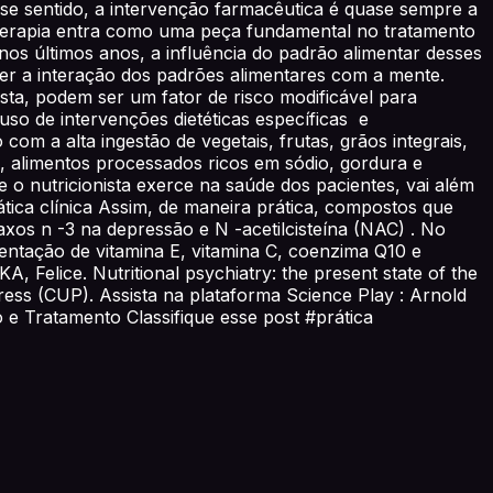
se sentido, a intervenção farmacêutica é quase sempre a
icoterapia entra como uma peça fundamental no tratamento
nos últimos anos, a influência do padrão alimentar desses
der a interação dos padrões alimentares com a mente.
sta, podem ser um fator de risco modificável para
so de intervenções dietéticas específicas e
om a alta ingestão de vegetais, frutas, grãos integrais,
, alimentos processados ricos em sódio, gordura e
 o nutricionista exerce na saúde dos pacientes, vai além
ática clínica Assim, de maneira prática, compostos que
xos n -3 na depressão e N -acetilcisteína (NAC) . No
mentação de vitamina E, vitamina C, coenzima Q10 e
 Felice. Nutritional psychiatry: the present state of the
 Press (CUP). Assista na plataforma Science Play : Arnold
e Tratamento Classifique esse post #prática