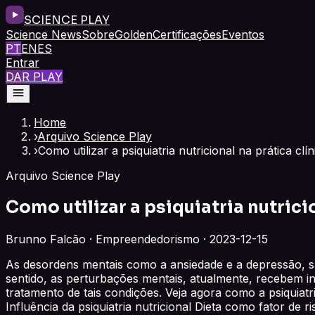
SCIENCE PLAY
Science News
Sobre
Golden
Certificações
Eventos
PT
EN
ES
Entrar
DAR PLAY
Home
›
Arquivo Science Play
›
Como utilizar a psiquiatria nutricional na prática clí
Arquivo Science Play
Como utilizar a psiquiatria nutrici
Brunno Falcão · Empreendedorismo · 2023-12-15
As desordens mentais como a ansiedade e a depressão, s
sentido, as perturbações mentais, atualmente, recebem in
tratamento de tais condições. Veja agora como a psiquiatr
Influência da psiquiatria nutricional Dieta como fator de 