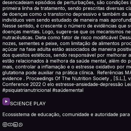
desencadeiam episódios de perturbações, são condições 
primeira linha de tratamento, sendo prescritas diversas 
de doenças como o transtorno depressivo e também da ansi
indivíduos vem sendo estudado de maneira mais aprofunda
Nesse sentido, é crescente o número de evidências que su
doenças mentais. Logo, sugere-se que os mecanismos neur
nutracêuticas. Dieta como fator de risco modificável Dess
nozes, sementes e peixe, com limitação de alimentos proc
açúcar na fase adulta estão associados de maneira positi
dos quesitos estéticos, sendo responsável por melhorar a
estão relacionados à melhora da saúde mental, além do p
mais, controlar a inflamação e o estresse oxidativo por m
glutationa pode auxiliar na prática clínica. Referências
evidence . Proceedings Of The Nutrition Society , [S.L.], 
Conference 2022 O elo estresse-ansiedade-depressão Leia
#psiquiatrianutricional #saúdemental
SCIENCE PLAY
Ecossistema de educação, comunidade e autoridade para 