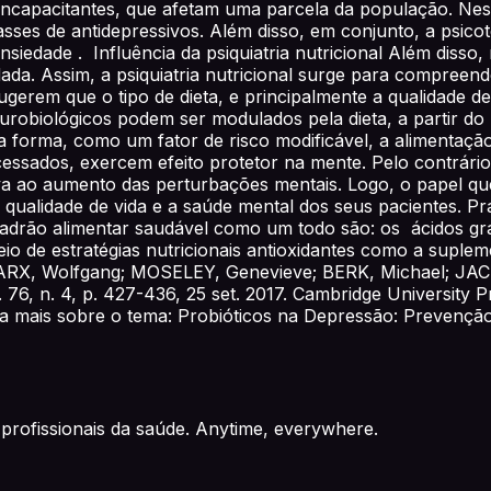
incapacitantes, que afetam uma parcela da população. Nes
classes de antidepressivos. Além disso, em conjunto, a ps
edade . Influência da psiquiatria nutricional Além disso, 
da. Assim, a psiquiatria nutricional surge para compreen
gerem que o tipo de dieta, e principalmente a qualidade de
obiológicos podem ser modulados pela dieta, a partir do u
a forma, como um fator de risco modificável, a alimentação c
essados, exercem efeito protetor na mente. Pelo contrário
va ao aumento das perturbações mentais. Logo, o papel que
 qualidade de vida e a saúde mental dos seus pacientes. Pr
adrão alimentar saudável como um todo são: os ácidos gra
eio de estratégias nutricionais antioxidantes como a suple
 MARX, Wolfgang; MOSELEY, Genevieve; BERK, Michael; JACKA,
v. 76, n. 4, p. 427-436, 25 set. 2017. Cambridge University
 mais sobre o tema: Probióticos na Depressão: Prevenção 
profissionais da saúde. Anytime, everywhere.