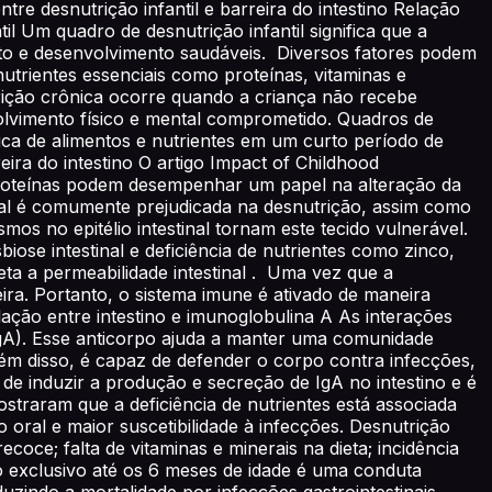
re desnutrição infantil e barreira do intestino Relação
til Um quadro de desnutrição infantil significa que a
nto e desenvolvimento saudáveis. Diversos fatores podem
utrientes essenciais como proteínas, vitaminas e
trição crônica ocorre quando a criança não recebe
lvimento físico e mental comprometido. Quadros de
ca de alimentos e nutrientes em um curto período de
ira do intestino O artigo Impact of Childhood
e proteínas podem desempenhar um papel na alteração da
inal é comumente prejudicada na desnutrição, assim como
mos no epitélio intestinal tornam este tecido vulnerável.
biose intestinal e deficiência de nutrientes como zinco,
eta a permeabilidade intestinal . Uma vez que a
eira. Portanto, o sistema imune é ativado de maneira
ção entre intestino e imunoglobulina A As interações
IgA). Esse anticorpo ajuda a manter uma comunidade
lém disso, é capaz de defender o corpo contra infecções,
 de induzir a produção e secreção de IgA no intestino e é
traram que a deficiência de nutrientes está associada
ral e maior suscetibilidade à infecções. Desnutrição
ecoce; falta de vitaminas e minerais na dieta; incidência
no exclusivo até os 6 meses de idade é uma conduta
uzindo a mortalidade por infecções gastrointestinais.