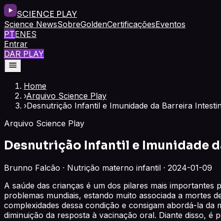
SCIENCE PLAY
Science News
Sobre
Golden
Certificações
Eventos
PT
EN
ES
Entrar
DAR PLAY
Home
›
Arquivo Science Play
›
Desnutrição Infantil e Imunidade da Barreira Intesti
Arquivo Science Play
Desnutrição Infantil e Imunidade d
Brunno Falcão · Nutrição materno infantil · 2024-01-09
A saúde das crianças é um dos pilares mais importantes pa
problemas mundiais, estando muito associada a mortes d
complexidades dessa condição e consigam abordá-la da ma
diminuição da resposta à vacinação oral. Diante disso, é 