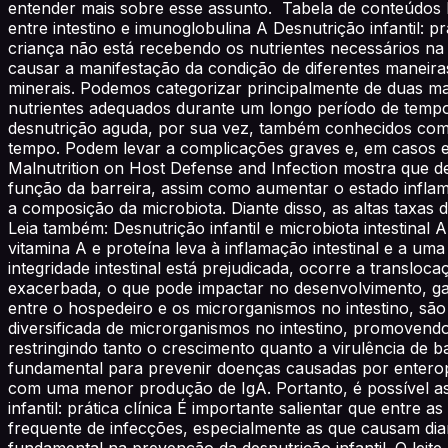
entender mais sobre esse assunto. Tabela de conteúdos En
entre intestino e imunoglobulina A Desnutrição infantil: p
criança não está recebendo os nutrientes necessários n
causar a manifestação da condição de diferentes maneiras,
minerais. Podemos categorizar principalmente de duas man
nutrientes adequados durante um longo período de tempo
desnutrição aguda, por sua vez, também conhecidos como 
tempo. Podem levar a complicações graves e, em casos ext
Malnutrition on Host Defense and Infection mostra que d
função da barreira, assim como aumentar o estado inflam
a composição da microbiota. Diante disso, as altas taxas 
Leia também: Desnutrição infantil e microbiota intestinal 
vitamina A e proteína leva à inflamação intestinal e a um
integridade intestinal está prejudicada, ocorre a translo
exacerbada, o que pode impactar no desenvolvimento, ga
entre o hospedeiro e os microrganismos no intestino, s
diversificada de microrganismos no intestino, promovend
restringindo tanto o crescimento quanto a virulência de b
fundamental para prevenir doenças causadas por enteropa
com uma menor produção de IgA. Portanto, é possível ass
infantil: prática clínica É importante salientar que entre 
frequente de infecções, especialmente as que causam diar
fundamental na prevenção da desnutrição infantil. O leite