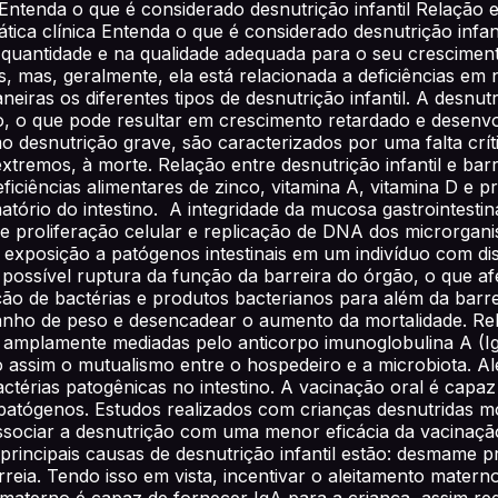
tenda o que é considerado desnutrição infantil Relação ent
rática clínica Entenda o que é considerado desnutrição infan
a quantidade e na qualidade adequada para o seu crescime
 mas, geralmente, ela está relacionada a deficiências em n
eiras os diferentes tipos de desnutrição infantil. A desnu
, o que pode resultar em crescimento retardado e desenvo
desnutrição grave, são caracterizados por uma falta críti
remos, à morte. Relação entre desnutrição infantil e barre
eficiências alimentares de zinco, vitamina A, vitamina D 
atório do intestino. A integridade da mucosa gastrointest
de proliferação celular e replicação de DNA dos microrganis
A exposição a patógenos intestinais em um indivíduo com dis
a possível ruptura da função da barreira do órgão, o que af
cação de bactérias e produtos bacterianos para além da barr
nho de peso e desencadear o aumento da mortalidade. Rela
ão amplamente mediadas pelo anticorpo imunoglobulina A (
o assim o mutualismo entre o hospedeiro e a microbiota. A
actérias patogênicas no intestino. A vacinação oral é capaz
tógenos. Estudos realizados com crianças desnutridas mos
ociar a desnutrição com uma menor eficácia da vacinação o
as principais causas de desnutrição infantil estão: desmame pr
reia. Tendo isso em vista, incentivar o aleitamento mater
 materno é capaz de fornecer IgA para a criança, assim red