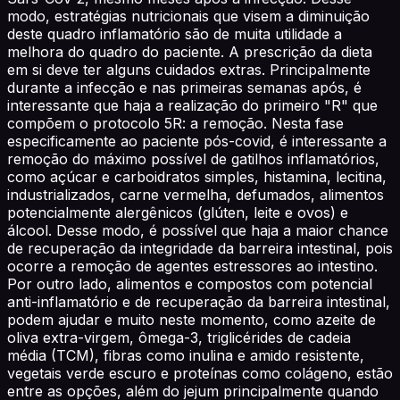
modo, estratégias nutricionais que visem a diminuição
deste quadro inflamatório são de muita utilidade a
melhora do quadro do paciente. A prescrição da dieta
em si deve ter alguns cuidados extras. Principalmente
durante a infecção e nas primeiras semanas após, é
interessante que haja a realização do primeiro "R" que
compõem o protocolo 5R: a remoção. Nesta fase
especificamente ao paciente pós-covid, é interessante a
remoção do máximo possível de gatilhos inflamatórios,
como açúcar e carboidratos simples, histamina, lecitina,
industrializados, carne vermelha, defumados, alimentos
potencialmente alergênicos (glúten, leite e ovos) e
álcool. Desse modo, é possível que haja a maior chance
de recuperação da integridade da barreira intestinal, pois
ocorre a remoção de agentes estressores ao intestino.
Por outro lado, alimentos e compostos com potencial
anti-inflamatório e de recuperação da barreira intestinal,
podem ajudar e muito neste momento, como azeite de
oliva extra-virgem, ômega-3, triglicérides de cadeia
média (TCM), fibras como inulina e amido resistente,
vegetais verde escuro e proteínas como colágeno, estão
entre as opções, além do jejum principalmente quando