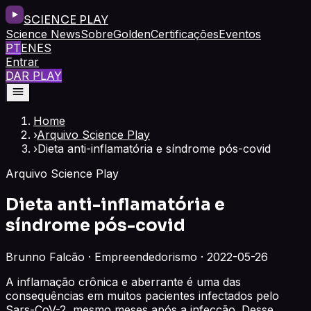
SCIENCE PLAY
Science News
Sobre
Golden
Certificações
Eventos
PT
EN
ES
Entrar
DAR PLAY
Home
›
Arquivo Science Play
›
Dieta anti-inflamatória e síndrome pós-covid
Arquivo Science Play
Dieta anti-inflamatória e
síndrome pós-covid
Brunno Falcão · Empreendedorismo · 2022-05-26
A inflamação crônica e aberrante é uma das
consequências em muitos pacientes infectados pelo
Sars-CoV-2, mesmo meses após a infecção. Desse