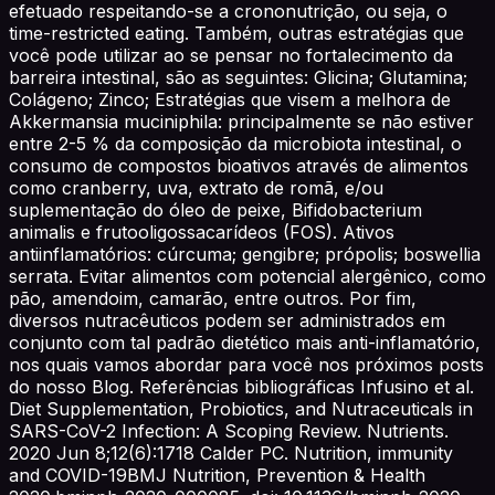
efetuado respeitando-se a crononutrição, ou seja, o
time-restricted eating. Também, outras estratégias que
você pode utilizar ao se pensar no fortalecimento da
barreira intestinal, são as seguintes: Glicina; Glutamina;
Colágeno; Zinco; Estratégias que visem a melhora de
Akkermansia muciniphila: principalmente se não estiver
entre 2-5 % da composição da microbiota intestinal, o
consumo de compostos bioativos através de alimentos
como cranberry, uva, extrato de romã, e/ou
suplementação do óleo de peixe, Bifidobacterium
animalis e frutooligossacarídeos (FOS). Ativos
antiinflamatórios: cúrcuma; gengibre; própolis; boswellia
serrata. Evitar alimentos com potencial alergênico, como
pão, amendoim, camarão, entre outros. Por fim,
diversos nutracêuticos podem ser administrados em
conjunto com tal padrão dietético mais anti-inflamatório,
nos quais vamos abordar para você nos próximos posts
do nosso Blog. Referências bibliográficas Infusino et al.
Diet Supplementation, Probiotics, and Nutraceuticals in
SARS-CoV-2 Infection: A Scoping Review. Nutrients.
2020 Jun 8;12(6):1718 Calder PC. Nutrition, immunity
and COVID-19BMJ Nutrition, Prevention & Health