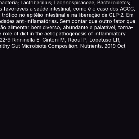
cteria; Lactobacillus; Lachnospiraceae; Bacteroidetes;
 favoráveis a saúde intestinal, como é o caso dos AGCC,
rófico no epitélio intestinal e na liberação de GLP-2. Em
dades anti-inflamatórias. Sem contar que outro fator que
ão alimentar bem diverso, abundante e palatável, torna-
e role of diet in the aetiopathogenesis of inflammatory
22-9 Rinninella E, Cintoni M, Raoul P, Lopetuso LR,
lthy Gut Microbiota Composition. Nutrients. 2019 Oct