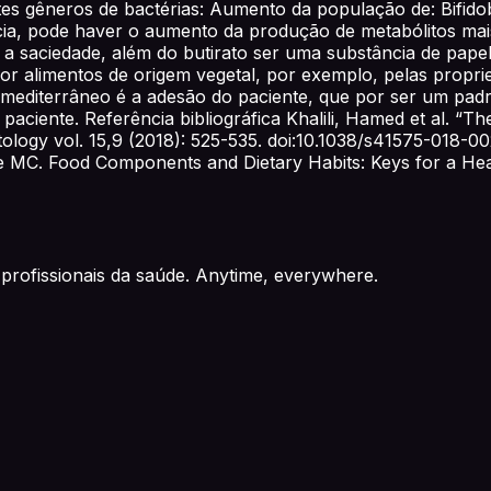
s gêneros de bactérias: Aumento da população de: Bifidoba
ia, pode haver o aumento da produção de metabólitos mais
 saciedade, além do butirato ser uma substância de papel t
or alimentos de origem vegetal, por exemplo, pelas proprie
 mediterrâneo é a adesão do paciente, que por ser um padr
paciente. Referência bibliográfica Khalili, Hamed et al. “Th
ology vol. 15,9 (2018): 525-535. doi:10.1038/s41575-018-00
le MC. Food Components and Dietary Habits: Keys for a Hea
profissionais da saúde. Anytime, everywhere.