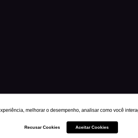
experiência, melhorar o desempenho, analisar como você intera
29 · Brasília, DF
Science Play®
Recusar Cookies
Aceitar Cookies
desempenho e personalizar conteúdo. Você decide.
Polític