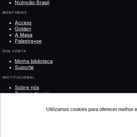
Nutrição Brasil
MENTORIAS
Access
Golden
A Mesa
Palestre•se
SUA CONTA
Minha biblioteca
Suporte
INSTITUCIONAL
Sobre nós
Termos de uso
Privacidade
Contato
Utilizamos cookies para oferecer melhor 
©
2026
Science Play Cursos LTDA · CNPJ 33.612.911/0001-
Usamos cookies para melhorar sua experiência, medir o 