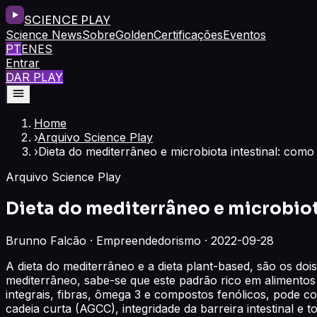
SCIENCE PLAY
Science News
Sobre
Golden
Certificações
Eventos
PT
EN
ES
Entrar
DAR PLAY
Home
›
Arquivo Science Play
›
Dieta do mediterrâneo e microbiota intestinal: como
Arquivo Science Play
Dieta do mediterrâneo e microbiot
Brunno Falcão · Empreendedorismo · 2022-09-28
A dieta do mediterrâneo e a dieta plant-based, são os dois
mediterrâneo, sabe-se que este padrão rico em alimentos
integrais, fibras, ômega 3 e compostos fenólicos, pode co
cadeia curta (AGCC), integridade da barreira intestinal e 