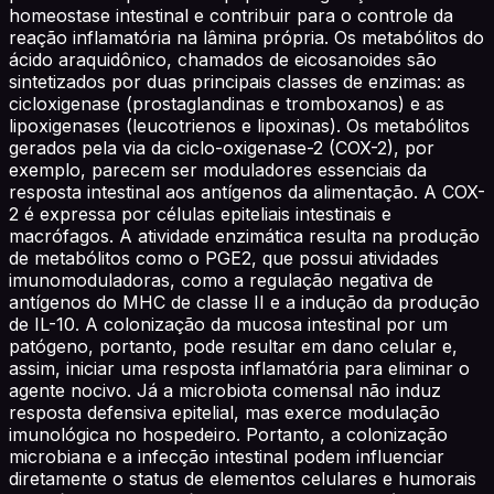
homeostase intestinal e contribuir para o controle da
reação inflamatória na lâmina própria. Os metabólitos do
ácido araquidônico, chamados de eicosanoides são
sintetizados por duas principais classes de enzimas: as
cicloxigenase (prostaglandinas e tromboxanos) e as
lipoxigenases (leucotrienos e lipoxinas). Os metabólitos
gerados pela via da ciclo-oxigenase-2 (COX-2), por
exemplo, parecem ser moduladores essenciais da
resposta intestinal aos antígenos da alimentação. A COX-
2 é expressa por células epiteliais intestinais e
macrófagos. A atividade enzimática resulta na produção
de metabólitos como o PGE2, que possui atividades
imunomoduladoras, como a regulação negativa de
antígenos do MHC de classe II e a indução da produção
de IL-10. A colonização da mucosa intestinal por um
patógeno, portanto, pode resultar em dano celular e,
assim, iniciar uma resposta inflamatória para eliminar o
agente nocivo. Já a microbiota comensal não induz
resposta defensiva epitelial, mas exerce modulação
imunológica no hospedeiro. Portanto, a colonização
microbiana e a infecção intestinal podem influenciar
diretamente o status de elementos celulares e humorais