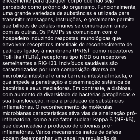
eficazmente para qualquer corpo que não seja
percebido como próprio do organismo. Funcionalmente,
uma grande variedade de substâncias é utilizada para
transmitir mensagens, instruções, e geralmente permite
que bilhões de células imunes se comuniquem umas
com as outras. Os PAMPs se comunicam com o
hospedeiro induzindo respostas imunológicas que
envolvem receptores intestinais de reconhecimento de
padrões ligados à membrana (PRRs), como receptores
Toll-like (TLRs), receptores tipo NOD ou receptores
semelhantes a RIG-I33. Indivíduos saudáveis ​​são
caracterizados por uma composição diversa da
microbiota intestinal e uma barreira intestinal intacta, o
que impede a penetração e disseminação sistêmica de
bactérias e seus mediadores. Em contraste, a disbiose,
com aumento da diversidade de bactérias patogênicas e
sua translocação, inicia a produção de substâncias
inflamatórias. O reconhecimento de moléculas
microbianas características ativa vias de sinalização pró-
inflamatória, como a do fator nuclear kappa B (NF-kB),
que desencadeia a produção de citocinas pró-
inflamatórias. Vários mecanismos inatos de defesa
podem desempenhar um papel na regulação da