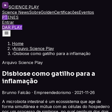
SCIENCE PLAY
Science News
Sobre
Golden
Certificações
Eventos
PT
EN
ES
Entrar
DAR PLAY
Home
›
Arquivo Science Play
›
Disbiose como gatilho para a inflamação
Arquivo Science Play
Disbiose como gatilho para a
inflamação
Brunno Falcão · Empreendedorismo · 2021-11-26
A microbiota intestinal é um ecossistema que age de
forma simultânea e mútua com as células do hospedeiro
por um processo de simbiose, no qual nenhum dos dois