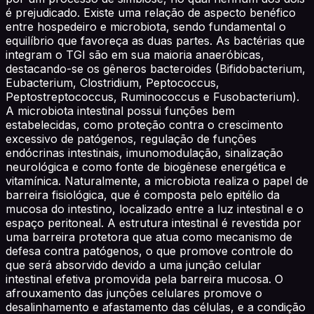
é prejudicado. Existe uma relação de aspecto benéfico
entre hospedeiro e microbiota, sendo fundamental o
equilíbrio que favoreça as duas partes. As bactérias que
integram o TGI são em sua maioria anaeróbicas,
destacando-se os gêneros bacteroides (Bifidobacterium,
Eubacterium, Clostridium, Peptococcus,
Peptostreptococcus, Ruminococcus e Fusobacterium).
A microbiota intestinal possui funções bem
estabelecidas, como proteção contra o crescimento
excessivo de patógenos, regulação de funções
endócrinas intestinais, imunomodulação, sinalização
neurológica e como fonte de biogênese energética e
vitamínica. Naturalmente, a microbiota realiza o papel de
barreira fisiológica, que é composta pelo epitélio da
mucosa do intestino, localizado entre a luz intestinal e o
espaço peritoneal. A estrutura intestinal é revestida por
uma barreira protetora que atua como mecanismo de
defesa contra patógenos, o que promove controle do
que será absorvido devido a uma junção celular
intestinal efetiva promovida pela barreira mucosa. O
afrouxamento das junções celulares promove o
desalinhamento e afastamento das células, e a condição