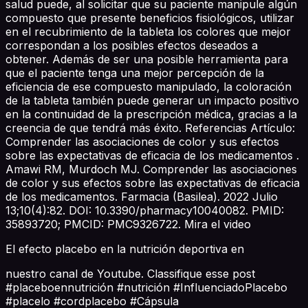
salud puede, al solicitar que su paciente manipule algún
compuesto que presente beneficios fisiológicos, utilizar
en el recubrimiento de la tableta los colores que mejor
correspondan a los posibles efectos deseados a
obtener. Además de ser una posible herramienta para
que el paciente tenga una mejor percepción de la
eficiencia de ese compuesto manipulado, la coloración
de la tableta también puede generar un impacto positivo
en la continuidad de la prescripción médica, gracias a la
creencia de que tendrá más éxito. Referencias Artículo:
Comprender las asociaciones de color y sus efectos
sobre las expectativas de eficacia de los medicamentos .
Amawi RM, Murdoch MJ. Comprender las asociaciones
de color y sus efectos sobre las expectativas de eficacia
de los medicamentos. Farmacia (Basilea). 2022 Julio
13;10(4):82. DOI: 10.3390/pharmacy10040082. PMID:
35893720; PMCID: PMC9326722. Mira el video
El efecto placebo en la nutrición deportiva en
nuestro canal de Youtube. Classifique esse post
#placeboennutrición #nutrición #InfluenciadoPlacebo
#placelo #cordplacebo #Cápsula