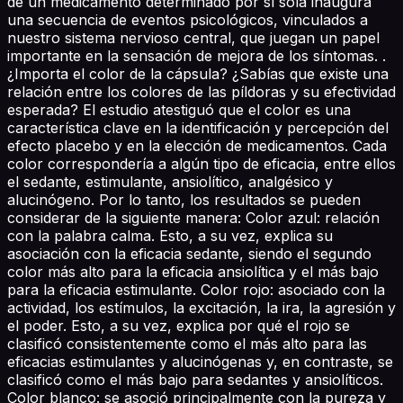
de un medicamento determinado por sí sola inaugura
una secuencia de eventos psicológicos, vinculados a
nuestro sistema nervioso central, que juegan un papel
importante en la sensación de mejora de los síntomas. .
¿Importa el color de la cápsula? ¿Sabías que existe una
relación entre los colores de las píldoras y su efectividad
esperada? El estudio atestiguó que el color es una
característica clave en la identificación y percepción del
efecto placebo y en la elección de medicamentos. Cada
color correspondería a algún tipo de eficacia, entre ellos
el sedante, estimulante, ansiolítico, analgésico y
alucinógeno. Por lo tanto, los resultados se pueden
considerar de la siguiente manera: Color azul: relación
con la palabra calma. Esto, a su vez, explica su
asociación con la eficacia sedante, siendo el segundo
color más alto para la eficacia ansiolítica y el más bajo
para la eficacia estimulante. Color rojo: asociado con la
actividad, los estímulos, la excitación, la ira, la agresión y
el poder. Esto, a su vez, explica por qué el rojo se
clasificó consistentemente como el más alto para las
eficacias estimulantes y alucinógenas y, en contraste, se
clasificó como el más bajo para sedantes y ansiolíticos.
Color blanco: se asoció principalmente con la pureza y