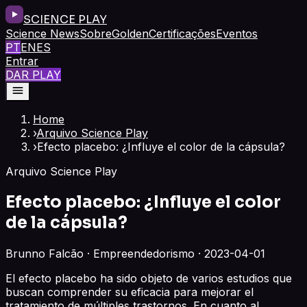
SCIENCE PLAY
Science News
Sobre
Golden
Certificações
Eventos
PT
EN
ES
Entrar
DAR PLAY
Home
›
Arquivo Science Play
›
Efecto placebo: ¿Influye el color de la cápsula?
Arquivo Science Play
Efecto placebo: ¿Influye el color
de la cápsula?
Brunno Falcão · Empreendedorismo · 2023-04-01
El efecto placebo ha sido objeto de varios estudios que
buscan comprender su eficacia para mejorar el
tratamiento de múltiples trastornos. En cuanto al