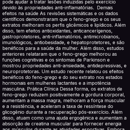
pode ajudar a tratar lesões induzidas pelo exercício
devido às propriedades anti-inflamatórias. Demais
efeitos na saúde As revisões sistemáticas e os dados
científicos demonstraram que o feno-grego e os seus
extratos melhoram os perfis glicêmicos e lipídicos. Além
disso, tem efeitos antioxidantes, anticancerígenos,
gastroprotetores, anti-inflamatórios, antimicrobianos,
imunológicos, antiobesidade, e hepatoprotetores, e são
benéficos para a saúde da mulher. Além disso, estudos
anteriores relataram que o feno-grego melhorou as
funções cognitivas e os sintomas de Parkinson e
mostrou propriedades anti-ansiedade, antidepressivas, e
neuroprotetoras. Um estudo recente relatou os efeitos
benéficos do feno-grego e do seu extrato nos estados
hormonais em mulheres lactantes e a impotência
masculina. Prática Clínica Dessa forma, os extratos de
feno-grego reduzem positivamente a gordura corporal,
aumentam a massa magra, melhoram a força muscular
e a resistência, e aceleram a taxa de ressíntese do
glicogênio durante a recuperação pós-exercício. Além
disso, atuam como uma ajuda ergogênica e aumentam a
absorção de creatina muscular para fornecer energia
aos músculos durante as atividades esportivas. Embora