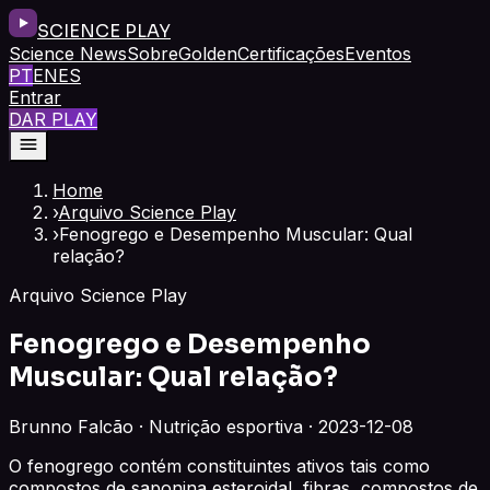
SCIENCE PLAY
Science News
Sobre
Golden
Certificações
Eventos
PT
EN
ES
Entrar
DAR PLAY
Home
›
Arquivo Science Play
›
Fenogrego e Desempenho Muscular: Qual
relação?
Arquivo Science Play
Fenogrego e Desempenho
Muscular: Qual relação?
Brunno Falcão · Nutrição esportiva · 2023-12-08
O fenogrego contém constituintes ativos tais como
compostos de saponina esteroidal, fibras, compostos de