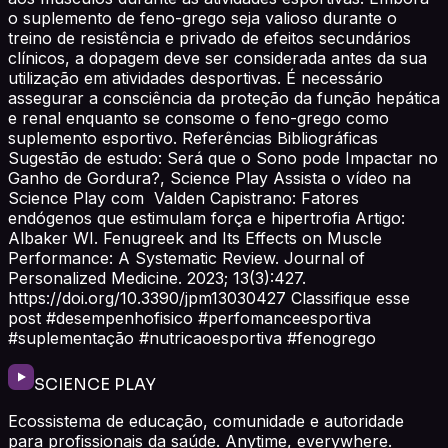
o suplemento de feno-grego seja valioso durante o
treino de resistência e privado de efeitos secundários
clínicos, a dopagem deve ser considerada antes da sua
utilização em atividades desportivas. É necessário
assegurar a consciência da proteção da função hepática
e renal enquanto se consome o feno-grego como
suplemento esportivo. Referências Bibliográficas
Sugestão de estudo: Será que o Sono pode Impactar no
Ganho de Gordura?, Science Play Assista o vídeo na
Science Play com Valden Capistrano: Fatores
endógenos que estimulam força e hipertrofia Artigo:
Albaker WI. Fenugreek and Its Effects on Muscle
Performance: A Systematic Review. Journal of
Personalized Medicine. 2023; 13(3):427.
https://doi.org/10.3390/jpm13030427 Classifique esse
post #desempenhofisico #perfomanceesportiva
#suplementação #nutricaoesportiva #fenogrego
SCIENCE PLAY
Ecossistema de educação, comunidade e autoridade
para profissionais da saúde. Anytime, everywhere.