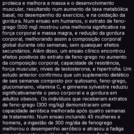
proteica e melhora a massa e o desenvolvimento
muscular, resultando num aumento da taxa metabólica
basal, no desempenho do exercício, e na oxidação da
gordura. Num ensaio em humanos, o extrato de feno-
grego (500 mg) mostrou uma melhoria significativa na
força corporal e massa magra, e redução da gordura
corporal, melhorando assim a composição corporal
global durante oito semanas, sem quaisquer efeitos
secundários. Além disso, um ensaio clínico encontrou
efeitos positivos do extrato de feno-grego no aumento
da composição corporal, capacidade de resistência,
força muscular, níveis de testosterona, e hipertrofia. Um
estudo anterior confirmou que um suplemento dietético
de seis semanas composto por quitosano, feno-grego,
glucomanano, vitamina C, e gimnema sylvestre reduziu
significativamente o peso corporal e a gordura em
adultos obesos. Os indivíduos que receberam extratos
de feno-grego (300 mg/kg) demonstraram uma
capacidade aeróbica melhorada após quatro semanas
de tratamento. Num ensaio incluindo 45 mulheres e
homens, a ingestão de 300 mg/dia de fenogrego
melhorou o desempenho aeróbico e atrasou a fadiga