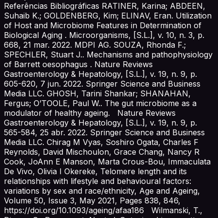
Referências Bibliográficas RATINER, Karina; ABDEEN,
Suhaib K.; GOLDENBERG, Kim; ELINAV, Eran. Utilization
of Host and Microbiome Features in Determination of
Biological Aging . Microorganisms, [S.L.], v. 10, n. 3, p.
668, 21 mar. 2022. MDPI AG. SOUZA, Rhonda F.;
SPECHLER, Stuart J.. Mechanisms and pathophysiology
of Barrett oesophagus . Nature Reviews
Gastroenterology & Hepatology, [S.L.], v. 19, n. 9, p.
605-620, 7 jun. 2022. Springer Science and Business
Media LLC. GHOSH, Tarini Shankar; SHANAHAN,
Fergus; O’TOOLE, Paul W.. The gut microbiome as a
modulator of healthy ageing. Nature Reviews
Gastroenterology & Hepatology, [S.L.], v. 19, n. 9, p.
565-584, 25 abr. 2022. Springer Science and Business
Media LLC. Chirag M Vyas, Soshiro Ogata, Charles F
Reynolds, David Mischoulon, Grace Chang, Nancy R
Cook, JoAnn E Manson, Marta Crous-Bou, Immaculata
De Vivo, Olivia I Okereke, Telomere length and its
relationships with lifestyle and behavioural factors:
variations by sex and race/ethnicity, Age and Ageing,
Volume 50, Issue 3, May 2021, Pages 838, 846,
https://doi.org/10.1093/ageing/afaa186 Wilmanski, T.,