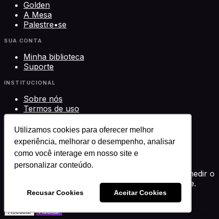
Golden
A Mesa
Palestre•se
SUA CONTA
Minha biblioteca
Suporte
INSTITUCIONAL
Sobre nós
Termos de uso
Privacidade
Contato
Utilizamos cookies para oferecer melhor
experiência, melhorar o desempenho, analisar
©
2026
Science Play Cursos LTDA · CNPJ
como você interage em nosso site e
33.612.911/0001-29 · Brasília, DF
Science Play®
personalizar conteúdo.
Usamos cookies para melhorar sua experiência, medir o
desempenho e personalizar conteúdo. Você decide.
Política de privacidade
Recusar Cookies
Aceitar Cookies
Recusar
Aceitar