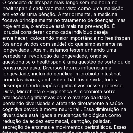
O conceito de lifespan mais longo sem melhoria no
healthspan é cada vez mais visto como uma maldição
em vez de uma bênção. Anteriormente, a medicina
focava principalmente no tratamento de doenças, mas
hoje em dia, o enfoque está mais na prevenção. É
crucial considerar como cada indivíduo deseja
envelhecer, colocando maior importância no healthspan
(os anos vividos com saúde) do que simplesmente na
longevidade . Assim, estamos testemunhando uma
verdadeira revolução da longevidade, onde se
questiona se o healthspan é uma questão de sorte ou de
construção ativa. Diversos fatores influenciam a
longevidade, incluindo genética, microbiota intestinal,
condutas diárias, ambiente e hábitos de vida, todos
desempenhando papéis significativos nesse processo.
Dieta, Microbiota e Epigenética A microbiota sofre
alterações significativas com o avanço da idade,
perdendo diversidade e afetando diretamente a saúde
cognitiva devido à morte neuronal . Essa diminuição na
diversidade está ligada a mudanças fisiológicas como
redução da acidez estomacal, dentição, paladar,
secreção de enzimas e movimentos peristálticos. Esses
fatores impactam a composição da microbiota, sendo