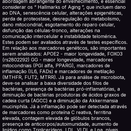
abordagem abrangente do envelhecimento, é essencial
considerar os “ Hallmarks of Aging ”, que incluem dano
ao DNA, senescência celular, alterações epigenéticas,
perda de proteostase, desregulação do metabolismo,
dano mitocondrial, esgotamento do reparo celular,
disfunção das células-tronco, alterações na
comunicação intercelular e instabilidade telomérica.
Estes podem ser avaliados através de testes específicos.
Em relação aos marcadores genéticos, são importantes
serem analisados: APOE2 - maior longevidade, FOXO3
(rs2802292) GG - maior longevidade, marcadores
mitocondriais (PGI alfa, PPARG), marcadores de
inflamação (IL6, FADs) e marcadores de metilação
(MTHFR, FUT2, MTRR). Já para análise de microbiota,
deve-se analisar a baixa diversidade dos filos de
bactérias, presença de bactérias pró-inflamatórias, a
diminuição de bactérias produtoras de ácidos graxos de
cadeia curta (AGCC) e a diminuição da Akkermansia
muciniphila. Já a inflamação pode ser detectada através
de marcadores como proteína C reativa, ferritina
elevada, contagem elevada de glóbulos brancos,
presença de anticorpos/autoimunidade, aumento de
lipídios como Triglicerídeos, LDL, VLDL e Lpa, níveis