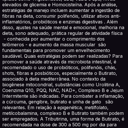
elevados de glicemia e Homocisteína. Após a análise,
estratégias de manejo incluem aumentar a ingestão de
fibras na dieta, consumir polifenóis, utilizar ativos anti-
inflamatórios, probióticos e enzimas digestivas . Além
disso, ajustes na saúde mental e emocional, melhoria na
dieta, sono adequado, prática regular de atividade física
- conhecida por aumentar o comprimento dos
telômeros - e aumento da massa muscular são
fundamentais para promover um envelhecimento
saudável. Quais estratégias podem ser realizadas? Para
promover a saúde através da microbiota intestinal, é
recomendado o uso de probióticos, polifenóis, chás,
shots, fibras e posbióticos, especialmente o Butirato,
associado à dieta mediterrânea. No contexto da
biogênese mitocondrial, substâncias como Urolitina A,
Coenzima Q10, PQQ, NAC, NAD+, Complexo B e Jejum
Intermitente são indicadas. Para combater a inflamação,
a cúrcuma, gengibre, butirato e unha de gato são
relevantes. Em relação à epigenética, metilfolato,
metilcobalamina, complexo B e Butirato também podem
ser empregados. A Tributirina, uma forma de Butirato, é
recomendada na dose de 300 a 500 mg por dia para