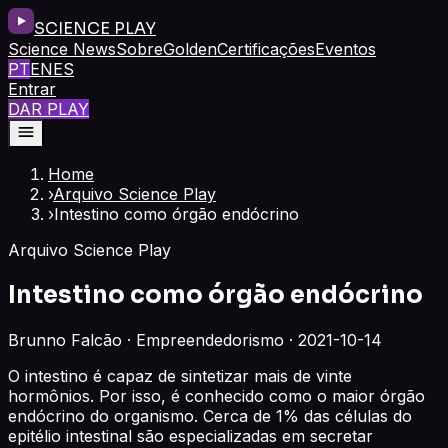
SCIENCE PLAY
Science News
Sobre
Golden
Certificações
Eventos
PT
EN
ES
Entrar
DAR PLAY
Home
›
Arquivo Science Play
›
Intestino como órgão endócrino
Arquivo Science Play
Intestino como órgão endócrino
Brunno Falcão · Empreendedorismo · 2021-10-14
O intestino é capaz de sintetizar mais de vinte
hormônios. Por isso, é conhecido como o maior órgão
endócrino do organismo. Cerca de 1% das células do
epitélio intestinal são especializadas em secretar