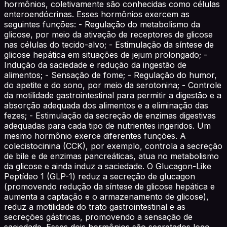
hormônios, coletivamente são conhecidas como células
enteroendócrinas. Esses hormônios exercem as
seguintes funções: - Regulação do metabolismo da
glicose, por meio da ativação de receptores de glicose
nas células do tecido-alvo; - Estimulação da síntese de
glicose hepática em situações de jejum prolongado; -
Indução da saciedade e redução da ingestão de
alimentos; - Sensação de fome; - Regulação do humor,
do apetite e do sono, por meio da serotonina; - Controle
da motilidade gastrointestinal para permitir a digestão e a
absorção adequada dos alimentos e a eliminação das
fezes; - Estimulação da secreção de enzimas digestivas
adequadas para cada tipo de nutrientes ingeridos. Um
mesmo hormônio exerce diferentes funções. A
colecistocinina (CCK), por exemplo, controla a secreção
de bile e de enzimas pancreáticas, atua no metabolismo
da glicose e ainda induz a saciedade. O Glucagon-Like
Peptídeo 1 (GLP-1) reduz a secreção de glucagon
(promovendo redução da síntese de glicose hepática e
aumenta a captação e o armazenamento de glicose),
reduz a motilidade do trato gastrointestinal e as
secreções gástricas, promovendo a sensação de
saciedade. Esses dois hormônios são secretados logo