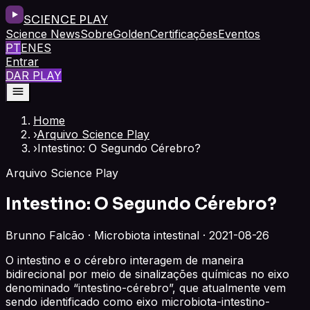
SCIENCE PLAY
Science News
Sobre
Golden
Certificações
Eventos
PT
EN
ES
Entrar
DAR PLAY
Home
›
Arquivo Science Play
›
Intestino: O Segundo Cérebro?
Arquivo Science Play
Intestino: O Segundo Cérebro?
Brunno Falcão · Microbiota intestinal · 2021-08-26
O intestino e o cérebro interagem de maneira
bidirecional por meio de sinalizações químicas no eixo
denominado “intestino-cérebro”, que atualmente vem
sendo identificado como eixo microbiota-intestino-