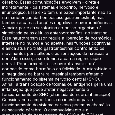
cérebro. Essas comunicações envolvem - direta e
indiretamente - os sistemas endócrino, nervoso e
imunológico. Esse eixo tem um papel importante não só
na manutenção da homeostase gastrointestinal, mas
também atua nas funções cognitivas e neuroendócrinas.
A maior parte da serotonina do nosso organismo é
sintetizada pelas células enterocromafins, no intestino.
Esse neurotransmissor regula a liberação de hormônios,
interfere no humor e no apetite, nas funções cognitivas
e ainda atua no trato gastrointestinal controlando os
movimentos peristálticos e as sensações de náuseas e
dor. Além disso, a serotonina atua na regeneração
neural. Popularmente, esse neurotransmissor é
conhecido como hormônio da felicidade. A microbiota e
a integridade da barreira intestinal também afetam o
funcionamento do sistema nervoso central (SNC).
Afinal, a translocação de toxinas ou antígenos gera uma
inflamação que pode afetar negativamente o
funcionamento do SNC (chamada de neuroinflamação).
Considerando a importância do intestino para o
funcionamento do sistema nervoso podemos chamá-lo
de segundo cérebro. O desenvolvimento e a
manutenção da homeostase dos SNC e do TGI está