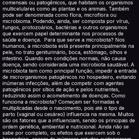
comensais ou patogênicos, que habitam os organismos
multicelulares como as plantas e os animais. Também
pode ser denominada como flora, microflora ou
microbioma. Podendo, ainda, ser composta por vírus,
fungos, protozoários, bactérias e outros organismos
que exercem papel determinante nos processos de
saúde e doença. Para que serve a microbiota? Nos
humanos, a microbiota está presente principalmente na
pele, no trato geniturinário, boca, estômago, olhos e
intestino. Quando em condições normais, não causa
doença, sendo considerada uma microbiota saudável. A
microbiota tem como principal função, impedir a entrada
de microrganismos patogênicos no hospedeiro, evitando
inúmeras infecções, além de competir com agentes
patogênicos por sítios de ação e pelos nutrientes,
reduzindo assim o acometimento de doenças. Como
funciona a microbiota? Começam ser formadas e
multiplicadas desde o nascimento, pois até o tipo de
parto (vaginal ou cesáreo) influencia na mesma. Muitos
são os fatores que a influenciam, sendo os principais de
ordem genética, ambiental e nutricional. Ainda não se
sabe por completo, os efeitos que exercem sob o
hospedeiro, apesar de inúmeros estudos evidenciarem