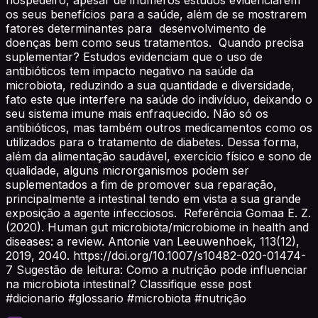
os seus benefícios para a saúde, além de se mostrarem
fatores determinantes para desenvolvimento de
doenças bem como seus tratamentos. Quando precisa
suplementar? Estudos evidenciam que o uso de
antibióticos tem impacto negativo na saúde da
microbiota, reduzindo a sua quantidade e diversidade,
fato este que interfere na saúde do indivíduo, deixando o
seu sistema imune mais enfraquecido. Não só os
antibióticos, mas também outros medicamentos como os
utilizados para o tratamento de diabetes. Dessa forma,
além da alimentação saudável, exercício físico e sono de
qualidade, alguns microrganismos podem ser
suplementados a fim de promover sua reparação,
principalmente a intestinal tendo em vista a sua grande
exposição a agente infecciosos. Referência Gomaa E. Z.
(2020). Human gut microbiota/microbiome in health and
diseases: a review. Antonie van Leeuwenhoek, 113(12),
2019, 2040. https://doi.org/10.1007/s10482-020-01474-
7 Sugestão de leitura: Como a nutrição pode influenciar
na microbiota intestinal? Classifique esse post
#dicionario #glossario #microbiota #nutrição