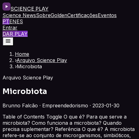
SCIENCE PLAY
Science News
Sobre
Golden
Certificações
Eventos
PT
EN
ES
Entrar
DAR PLAY
Home
›
Arquivo Science Play
›
Microbiota
Arquivo Science Play
Microbiota
Brunno Falcão · Empreendedorismo · 2023-01-30
Table of Contents Toggle O que é? Para que serve a
microbiota? Como funciona a microbiota? Quando
precisa suplementar? Referência O que é? A microbiota
refere-se ao conjunto de microrganismos, simbióticos,