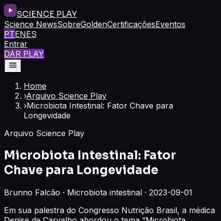
SCIENCE PLAY
Science News
Sobre
Golden
Certificações
Eventos
PT
EN
ES
Entrar
DAR PLAY
Home
›
Arquivo Science Play
›
Microbiota Intestinal: Fator Chave para
Longevidade
Arquivo Science Play
Microbiota Intestinal: Fator
Chave para Longevidade
Brunno Falcão · Microbiota intestinal · 2023-09-01
Em sua palestra do Congresso Nutrição Brasil, a médica
Denise de Carvalho abordou o tema “Microbiota