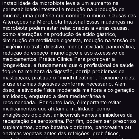
instabilidade da microbiota leva a um aumento na
permeabilidade intestinal e redução na produção de
mucina, uma proteína que compõe o muco. Causas das
Alterações na Microbiota Intestinal Essas mudanças na
microbiota podem estar relacionadas a várias causas,
como alterações na produção de ácido gástrico,
diminuição da motilidade digestiva, redução na tensão de
oxigênio no trato digestivo, menor atividade pancreática,
redução do espaço imunológico e uso excessivo de
medicamentos. Prática Clínica Para promover a
longevidade, é fundamental que o profissional de saúde
foque na melhora da digestão, corrija problemas de
mastigação, pratique o “mindful eating” , fracione a dieta
e use enzimas digestivas conforme necessário. Além
disso, a atividade física moderada melhora a oxigenação
em idosos, enquanto a dieta mediterrânea é
recomendada. Por outro lado, é importante evitar
medicamentos que afetam a motilidade, como
analgésicos opióides, anticonvulsivantes e inibidores da
recaptação de serotonina. Por fim, podem ser prescritos
suplementos, como betaína cloridrato, pancreatina ou
enzimas vegetais antes das refeições, prebióticos,