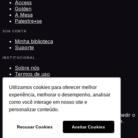
Access
Golden
A Mesa
Palestre•se
SUA CONTA
Minha biblioteca
Suporte
INSTITUCIONAL
Sobre nós
Termos de uso
Privacidade
Contato
Utilizamos cookies para oferecer melhor
experiência, melhorar o desempenho, analisar
©
2026
Science Play Cursos LTDA · CNPJ
como você interage em nosso site e
33.612.911/0001-29 · Brasília, DF
Science Play®
personalizar conteúdo.
Usamos cookies para melhorar sua experiência, medir o
desempenho e personalizar conteúdo. Você decide.
Política de privacidade
Recusar Cookies
Aceitar Cookies