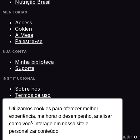
Nutrição Brasil
MENTORIAS
Access
Golden
A Mesa
Palestre•se
SUA CONTA
Minha biblioteca
Suporte
INSTITUCIONAL
Sobre nós
Termos de uso
Privacidade
Contato
Utilizamos cookies para oferecer melhor
experiência, melhorar o desempenho, analisar
©
2026
Science Play Cursos LTDA · CNPJ
como você interage em nosso site e
33.612.911/0001-29 · Brasília, DF
Science Play®
personalizar conteúdo.
Usamos cookies para melhorar sua experiência, medir o