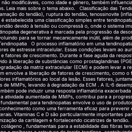
s e não modificáveis, como idade e gênero, também influenc
 Leia mais sobre o tema abaixo. Classificação das Tendi
lamação do tendão), ruptura do tendão, tenossinovite (infl
 é estabelecida uma classificação simples entre tendinopat
 tendão devido à tensão ou compressã o, onde o sistema 
dinopatia degenerativa é marcada pela progressão da desor
voluindo para se tornar mecanicamente inútil, além de prod
 Tendinopatia O processo inflamatório em uma tendinopat
tores de estresse intracelular. Essas condições levam ao 
 e fatores de crescimento. Durante a fase aguda da respost
devido à liberação de substâncias como prostaglandinas (P
radação da matriz extracelular (ECM) e podem levar a re
 envolve a liberação de fatores de crescimento, como o f
res inflamatórios ao local da lesão. Esses fatores, junta
s de MMPs, levando à degradação da ECM . A IL-6 desempe
ambém pode induzir uma resposta inflamatória exacerbada em
om a atividade aumentada de MMPs, contribui para a progre
ndamental para tendinopatias envolve o uso de produtos f
conhecimento como uma ferramenta eficaz para prevenir e 
laterais. Vitaminas C e D são particularmente importantes 
ização da cartilagem e fortalecendo cicatrizes de tendão.
colágeno , fundamentais para a estabilidade das fibras te
o e melhorar a estrutura do tecido tendíneo, contribuind