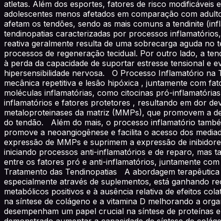
atletas. Além dos esportes, fatores de risco modificávei
adolescentes menos afetados em comparação com adultos.
afetam os tendões, sendo as mais comuns a tendinite (inf
tendinopatias caracterizadas por processos inflamatórios,
reativa geralmente resulta de uma sobrecarga aguda no
processos de regeneração tecidual. Por outro lado, a ten
à perda da capacidade de suportar estresse tensional e e
hipersensibilidade nervosa. O Processo Inflamatório na
mecânica repetitiva e lesão hipóxica , juntamente com fa
moléculas inflamatórias, como citocinas pró-inflamatórias
inflamatórios e fatores protetores , resultando em dor 
metaloproteinases da matriz (MMPs), que promovem a deg
do tendão. Além do mais, o processo inflamatório também
promove a neoangiogênese e facilita o acesso dos mediado
expressão de MMPs e suprimem a expressão de inibidore
iniciando processos anti-inflamatórios e de reparo, mas t
entre os fatores pró e anti-inflamatórios, juntamente c
Tratamento das Tendinopatias A abordagem terapêutica fu
especialmente através de suplementos, está ganhando re
metabólicos positivos e à ausência relativa de efeitos co
na síntese de colágeno e a vitamina D melhorando a organ
desempenham um papel crucial na síntese de proteínas e 
demonstrado aumentar a capacidade de síntese de colágen