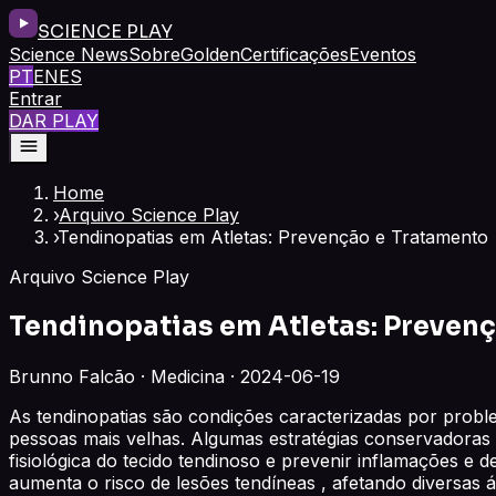
SCIENCE PLAY
Science News
Sobre
Golden
Certificações
Eventos
PT
EN
ES
Entrar
DAR PLAY
Home
›
Arquivo Science Play
›
Tendinopatias em Atletas: Prevenção e Tratamento
Arquivo Science Play
Tendinopatias em Atletas: Preven
Brunno Falcão · Medicina · 2024-06-19
As tendinopatias são condições caracterizadas por prob
pessoas mais velhas. Algumas estratégias conservadoras 
fisiológica do tecido tendinoso e prevenir inflamações e
aumenta o risco de lesões tendíneas , afetando diversas á