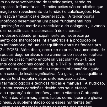
iam no desenvolvimento de tendinopatias, sendo os
nopatias Inflamatórias Tendinopatias são condições que
amação do revestimento do tendão) e calcificações. Nas
ia reativa (mecânica) e degenerativa. A tendinopatia
imunológico desempenha um papel fundamental nos
ganização da matriz extracelular e do colágeno , levando
uzir substâncias relacionadas à dor e causar
ia é desencadeado principalmente por sobrecarga
aumento dos marcadores inflamatórios e à produção de
a inflamatória, há um desequilíbrio entre os fatores pró-
GE2 e PGE3). Além disso, ocorre a expressão aumentada de
spostas degenerativas e ao aumento do risco de ruptura
ator de crescimento endotelial vascular (VEGF), que
mente com citocinas como IL-1β e TNF-α, estimulam a
nha um papel central na resposta inflamatória aguda,
 casos de lesão significativa. No geral, o desequilíbrio
ssão da tendinopatia e seus sintomas associados.
armacológicos e técnicas físicas e manuais . A nutrição,
tratar essas condições devido aos seus efeitos
para a reparação dos tendões , com a vitamina C atuando
 Além das vitaminas, aminoácidos como leucina e glicina
ndíneas. A suplementação com esses nutrientes tem
o para a recuperação e fortalecimento dos tendões.