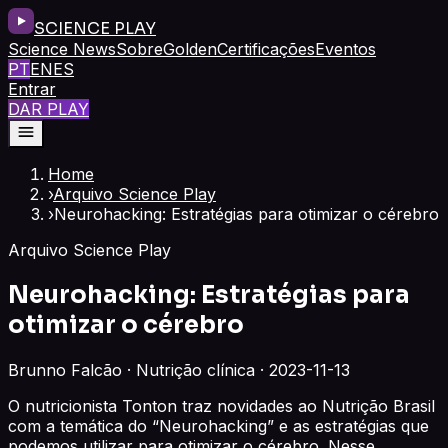
SCIENCE PLAY
Science News
Sobre
Golden
Certificações
Eventos
PT
EN
ES
Entrar
DAR PLAY
Home
›
Arquivo Science Play
›
Neurohacking: Estratégias para otimizar o cérebro
Arquivo Science Play
Neurohacking: Estratégias para
otimizar o cérebro
Brunno Falcão · Nutrição clínica · 2023-11-13
O nutricionista Tonton traz novidades ao Nutrição Brasil
com a temática do “Neurohacking” e as estratégias que
podemos utilizar para otimizar o cérebro. Nesse