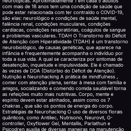
neurotípicas. Aproximadamente 1 em cada 5 adultos
com mais de 18 anos tem uma condição de saúde que
pode estar relacionada com ter contraído o COVID-19,
são elas: neurológico e condições de saúde mental,
falência renal, condições musculares, condições
cardíacas, condições respiratórias, coágulos de sangue
e problemas vasculares. TDAH O Transtorno do Déficit
de Atenção com Hiperatividade (TDAH) é um transtorno
neurobiológico, de causas genéticas, que aparece na
infância e frequentemente acompanha o indivíduo por
toda a sua vida. A qual se caracteriza por sintomas de
desatenção, inquietude e impulsividade. Ele é chamado
às vezes de DDA (Distúrbio do Déficit de Atenção).
Nutrição e Neurohacking A prática de mindfulness ,
comer com atenção plena, sentar à mesa com família e
amigos, socializando e comendo comida saudável torna
as refeições muito mais nutritivas. Corpo, mente e
espírito devem estar alinhados, assim como os 7
chakras , que são os pontos de energia do corpo.
Estratégias de Neurohacking O uso de diversos florais
quânticos, como Antiliec, Nutrisono, Neurovit, G-
controller, Oxyflower Gel, Mentallis, Parlathun e
Psicodren auxilia de diversas maneiras na manutenção