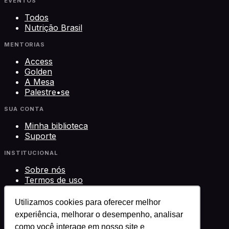
EVENTOS
Todos
Nutrição Brasil
MENTORIAS
Access
Golden
A Mesa
Palestre•se
SUA CONTA
Minha biblioteca
Suporte
INSTITUCIONAL
Sobre nós
Termos de uso
Privacidade
Contato
Utilizamos cookies para oferecer melhor
experiência, melhorar o desempenho, analisar
©
2026
Science Play Cursos LTDA · CNPJ
como você interage em nosso site e
33.612.911/0001-29 · Brasília, DF