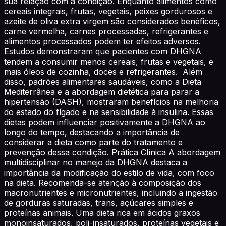
sua relação com a condição. Enquanto alimentos como
cereais integrais, frutas, vegetais, peixes gordurosos e
azeite de oliva extra virgem são considerados benéficos,
carne vermelha, carnes processadas, refrigerantes e
alimentos processados podem ter efeitos adversos.
Estudos demonstraram que pacientes com DHGNA
tendem a consumir menos cereais, frutas e vegetais, e
mais óleos de cozinha, doces e refrigerantes. Além
disso, padrões alimentares saudáveis, como a Dieta
Mediterrânea e a abordagem dietética para parar a
hipertensão (DASH), mostraram benefícios na melhoria
do estado do fígado e na sensibilidade à insulina. Essas
dietas podem influenciar positivamente a DHGNA ao
longo do tempo, destacando a importância de
considerar a dieta como parte do tratamento e
prevenção dessa condição. Prática Clínica A abordagem
multidisciplinar no manejo da DHGNA destaca a
importância da modificação do estilo de vida, com foco
na dieta. Recomenda-se atenção à composição dos
macronutrientes e micronutrientes, incluindo a ingestão
de gorduras saturadas, trans, açúcares simples e
proteínas animais. Uma dieta rica em ácidos graxos
monoinsaturados, poli-insaturados, proteínas vegetais e