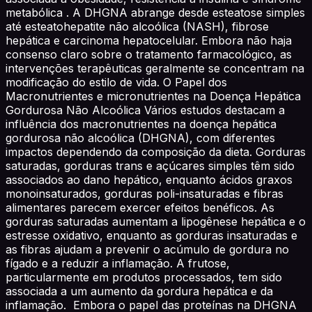
metabólica . A DHGNA abrange desde esteatose simples
até esteatohepatite não alcoólica (NASH), fibrose
hepática e carcinoma hepatocelular. Embora não haja
consenso claro sobre o tratamento farmacológico, as
intervenções terapêuticas geralmente se concentram na
modificação do estilo de vida. O Papel dos
Macronutrientes e micronutrientes na Doença Hepática
Gordurosa Não Alcoólica Vários estudos destacam a
influência dos macronutrientes na doença hepática
gordurosa não alcoólica (DHGNA), com diferentes
impactos dependendo da composição da dieta. Gorduras
saturadas, gorduras trans e açúcares simples têm sido
associados ao dano hepático, enquanto ácidos graxos
monoinsaturados, gorduras poli-insaturadas e fibras
alimentares parecem exercer efeitos benéficos. As
gorduras saturadas aumentam a lipogênese hepática e o
estresse oxidativo, enquanto as gorduras insaturadas e
as fibras ajudam a prevenir o acúmulo de gordura no
fígado e a reduzir a inflamação. A frutose,
particularmente em produtos processados, tem sido
associada a um aumento da gordura hepática e da
inflamação. Embora o papel das proteínas na DHGNA