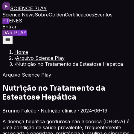
SCIENCE PLAY
Science News
Sobre
Golden
Certificações
Eventos
PT
EN
ES
Entrar
DAR PLAY
Home
›
Arquivo Science Play
›
Nutrição no Tratamento da Esteatose Hepática
Arquivo Science Play
Nutrição no Tratamento da
Esteatose Hepática
Brunno Falcão · Nutrição clínica · 2024-06-19
A doença hepática gordurosa não alcoólica (DHGNA) é
uma condição de saúde prevalente, frequentemente
associada à obesidade, resistência à insulina e síndrome