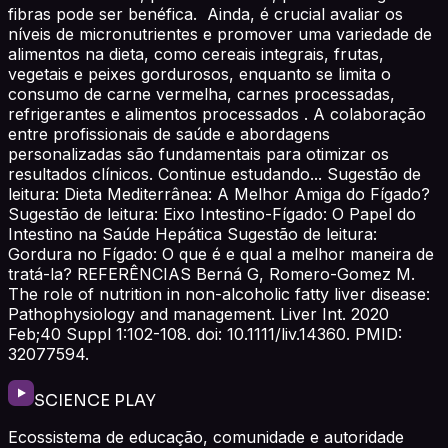
fibras pode ser benéfica. Ainda, é crucial avaliar os
níveis de micronutrientes e promover uma variedade de
alimentos na dieta, como cereais integrais, frutas,
vegetais e peixes gordurosos, enquanto se limita o
consumo de carne vermelha, carnes processadas,
refrigerantes e alimentos processados . A colaboração
entre profissionais de saúde e abordagens
personalizadas são fundamentais para otimizar os
resultados clínicos. Continue estudando... Sugestão de
leitura: Dieta Mediterrânea: A Melhor Amiga do Fígado?
Sugestão de leitura: Eixo Intestino-Fígado: O Papel do
Intestino na Saúde Hepática Sugestão de leitura:
Gordura no Fígado: O que é e qual a melhor maneira de
tratá-la? REFERÊNCIAS Berná G, Romero-Gomez M.
The role of nutrition in non-alcoholic fatty liver disease:
Pathophysiology and management. Liver Int. 2020
Feb;40 Suppl 1:102-108. doi: 10.1111/liv.14360. PMID:
32077594.
SCIENCE PLAY
Ecossistema de educação, comunidade e autoridade