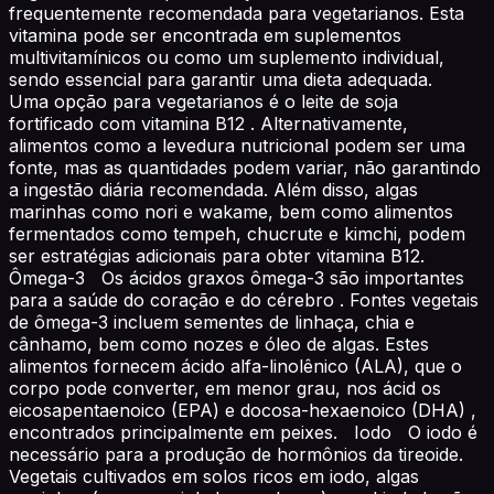
frequentemente recomendada para vegetarianos. Esta
vitamina pode ser encontrada em suplementos
multivitamínicos ou como um suplemento individual,
sendo essencial para garantir uma dieta adequada.
Uma opção para vegetarianos é o leite de soja
fortificado com vitamina B12 . Alternativamente,
alimentos como a levedura nutricional podem ser uma
fonte, mas as quantidades podem variar, não garantindo
a ingestão diária recomendada. Além disso, algas
marinhas como nori e wakame, bem como alimentos
fermentados como tempeh, chucrute e kimchi, podem
ser estratégias adicionais para obter vitamina B12.
Ômega-3 Os ácidos graxos ômega-3 são importantes
para a saúde do coração e do cérebro . Fontes vegetais
de ômega-3 incluem sementes de linhaça, chia e
cânhamo, bem como nozes e óleo de algas. Estes
alimentos fornecem ácido alfa-linolênico (ALA), que o
corpo pode converter, em menor grau, nos ácid os
eicosapentaenoico (EPA) e docosa-hexaenoico (DHA) ,
encontrados principalmente em peixes. Iodo O iodo é
necessário para a produção de hormônios da tireoide.
Vegetais cultivados em solos ricos em iodo, algas