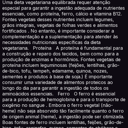
Uma dieta vegetariana equilibrada requer atenção
especial para garantir a ingestão adequada de nutrientes
essenciais, como proteína, ferro, cálcio e vitamina B12.
Fontes vegetais desses nutrientes incluem legumes,
grãos integrais, vegetais de folhas verdes e alimentos
fortificados . No entanto, é importante considerar a
complementação e a suplementação para atender às
necessidades nutricionais específicas da dieta
vegetariana. Proteína A proteína é fundamental para
a construção e reparo dos tecidos, bem como para a
produção de enzimas e hormônios. Fontes vegetais de
proteína incluem leguminosas (feijões, lentilhas, grão-
de-bico, tofu, tempeh, edamame, quinoa, nozes,
sementes e produtos à base de soja.) É importante
consumir uma variedade de alimentos proteicos ao
longo do dia para garantir a ingestão de todos os
aminoácidos essenciais. Ferro O ferro é essencial
para a produção de hemoglobina e para o transporte de
oxigênio no sangue . Embora o ferro vegetal (não-
heme) não seja absorvido tão facilmente quanto o ferro
de origem animal (heme), a ingestão pode ser otimizada.
Boas fontes de ferro incluem lentilhas, feijões, grão-de-
bico, tofu, espinafre, quinoa, sementes de abóbora e