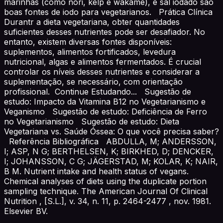
marinhas (como nori, kelp e wakame), e sal iodado são
boas fontes de iodo para vegetarianos. Prática Clínica
Durantr a dieta vegetariana, obter quantidades
suficientes desses nutrientes pode ser desafiador. No
entanto, existem diversas fontes disponíveis:
suplementos, alimentos fortificados, levedura
nutricional, algas e alimentos fermentados. É crucial
controlar os níveis desses nutrientes e considerar a
suplementação, se necessário, com orientação
profissional. Continue Estudando... Sugestão de
estudo: Impacto da Vitamina B12 no Vegetarianismo e
Veganismo Sugestão de estudo: Deficiência de Ferro
no Vegetarianismo Sugestão de estudo: Dieta
Vegetariana vs. Saúde Óssea: O que você precisa saber?
Referência Bibliográfica ABDULLA, M; ANDERSSON,
I; ASP, N G; BERTHELSEN, K; BIRKHED, D; DENCKER,
I; JOHANSSON, C G; JÄGERSTAD, M; KOLAR, K; NAIR,
B M. Nutrient intake and health status of vegans.
Chemical analyses of diets using the duplicate portion
sampling technique. The American Journal Of Clinical
Nutrition , [S.L.], v. 34, n. 11, p. 2464-2477 , nov. 1981.
Elsevier BV.