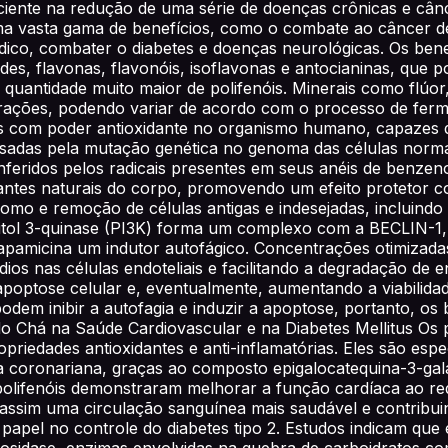
ciente na redução de uma série de doenças crônicas e cânc
a vasta gama de benefícios, como o combate ao câncer de 
ídico, combater o diabetes e doenças neurológicas. Os ben
des, flavonas, flavonóis, isoflavonas e antocianinas, que 
quantidade muito maior de polifenóis. Minerais como flúor
rações, podendo variar de acordo com o processo de ferme
is com poder antioxidante no organismo humano, capazes de
usadas pela mutação genética no genoma das células norma
nferidos pelos radicais presentes em seus anéis de benzeno
ntes naturais do corpo, promovendo um efeito protetor con
omo e remoção de células antigas e indesejadas, incluindo 
itol 3-quinase (PI3K) forma um complexo com a BECLIN-1, in
pamicina um indutor autofágico. Concentrações otimizadas 
ídios nas células endoteliais e facilitando a degradação de
apoptose celular e, eventualmente, aumentando a viabilida
m inibir a autofagia e induzir a apoptose, portanto, os 
s do Chá na Saúde Cardiovascular e na Diabetes Mellitus O
opriedades antioxidantes e anti-inflamatórias. Eles são es
 coronariana, graças ao composto epigalocatequina-3-gala
polifenóis demonstraram melhorar a função cardíaca ao redu
assim uma circulação sanguínea mais saudável e contribui
 papel no controle do diabetes tipo 2. Estudos indicam que
cosidase, enzimas envolvidas na quebra de carboidratos com