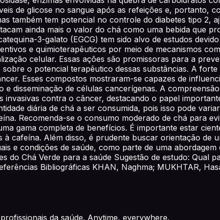
eis de glicose no sangue após as refeições e, portanto, co
as também tem potencial no controle do diabetes tipo 2, aj
destacam ainda mais o valor do chá como uma bebida que pr
catequina-3-galato (EGCG) tem sido alvo de estudos devido
eventivos e quimioterapêuticos por meio de mecanismos como
lização celular. Essas ações são promissoras para a prev
bre o potencial terapêutico dessas substâncias. A forte ba
câncer. Esses compostos mostraram-se capazes de influenci
to e disseminação de células cancerígenas. A compreensã
s invasivas contra o câncer, destacando o papel importan
dade diária de chá a ser consumida, pois isso pode variar
 cafeína. Recomenda-se o consumo moderado de chá para evi
r uma gama completa de benefícios. É importante estar cie
s à cafeína. Além disso, é prudente buscar orientação de 
ais e condições de saúde, como parte de uma abordagem e
ades do Chá Verde para a saúde Sugestão de estudo: Qual 
? Referências Bibliográficas KHAN, Naghma; MUKHTAR, Has
profissionais da saúde. Anytime, everywhere.