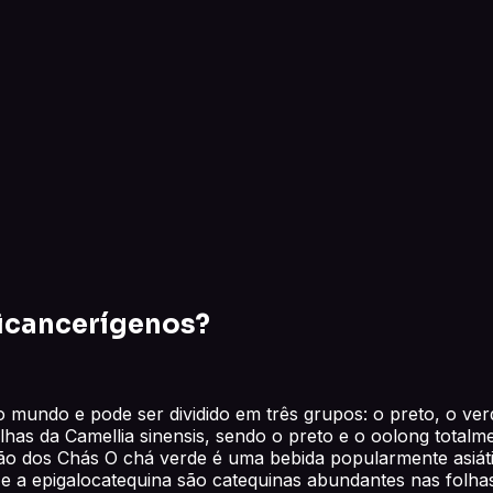
ticancerígenos?
mundo e pode ser dividido em três grupos: o preto, o verd
olhas da Camellia sinensis, sendo o preto e o oolong total
o dos Chás O chá verde é uma bebida popularmente asiáti
e a epigalocatequina são catequinas abundantes nas folhas