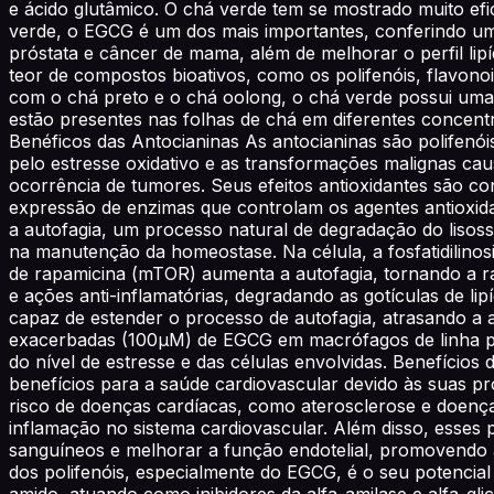
e ácido glutâmico. O chá verde tem se mostrado muito efi
verde, o EGCG é um dos mais importantes, conferindo um
próstata e câncer de mama, além de melhorar o perfil lip
teor de compostos bioativos, como os polifenóis, flavonoi
com o chá preto e o chá oolong, o chá verde possui uma 
estão presentes nas folhas de chá em diferentes concent
Benéficos das Antocianinas As antocianinas são polifenó
pelo estresse oxidativo e as transformações malignas ca
ocorrência de tumores. Seus efeitos antioxidantes são co
expressão de enzimas que controlam os agentes antioxida
a autofagia, um processo natural de degradação do lisoss
na manutenção da homeostase. Na célula, a fosfatidilinos
de rapamicina (mTOR) aumenta a autofagia, tornando a ra
e ações anti-inflamatórias, degradando as gotículas de lip
capaz de estender o processo de autofagia, atrasando a 
exacerbadas (100µM) de EGCG em macrófagos de linha pode
do nível de estresse e das células envolvidas. Benefício
benefícios para a saúde cardiovascular devido às suas pr
risco de doenças cardíacas, como aterosclerose e doença
inflamação no sistema cardiovascular. Além disso, esses 
sanguíneos e melhorar a função endotelial, promovendo 
dos polifenóis, especialmente do EGCG, é o seu potencial
amido, atuando como inibidores da alfa-amilase e alfa-gli