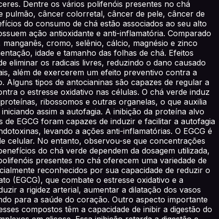
eres. Dentre os vários polifenóis presentes no chá
pulmão, câncer colorretal, câncer de pele, câncer de
efícios do consumo de chá estão associados ao seu alto
possuem ação antioxidante e anti-inflamatória. Comparado
, manganês, cromo, selênio, cálcio, magnésio e zinco
ntação, idade e tamanho das folhas de chá. Efeitos
 eliminar os radicais livres, reduzindo o dano causado
is, além de exercerem um efeito preventivo contra a
. Alguns tipos de antocianinas são capazes de regular a
tra o estresse oxidativo nas células. O chá verde induz
proteínas, ribossomos e outras organelas, o que auxilia
iciando assim a autofagia. A inibição da proteína alvo
de EGCG foram capazes de induzir e facilitar a autofagia
 endotoxinas, levando a ações anti-inflamatórias. O EGCG é
de celular. No entanto, observou-se que concentrações
benefícios do chá verde dependem da dosagem utilizada,
s polifenóis presentes no chá oferecem uma variedade de
pecialmente reconhecidos por sua capacidade de reduzir o
to (EGCG), que combate o estresse oxidativo e a
zir a rigidez arterial, aumentar a dilatação dos vasos
ndo para a saúde do coração. Outro aspecto importante
 esses compostos têm a capacidade de inibir a digestão do
plexos em glicose. Essa inibição retarda a digestão e