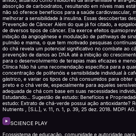
absorção de carboidratos, resultando em níveis mais estáv
não só oferece benefícios para a saúde cardiovascular, m
melhorar a sensibilidade à insulina. Essas descobertas 
Prevenção de Câncer Além do que já foi citado, a epigalo
de diversos tipos de câncer. Ela exerce efeitos quimiopr
inibição da angiogênese e modulação de pathways de sina
pulmão e mama, o que tem motivado pesquisas contínuas so
do chá revela um potencial significativo no combate ao 
prevenção de danos ao DNA até a inibição do crescimen
para o desenvolvimento de terapias mais eficazes e meno
Clínica Não há uma recomendação específica para a quanti
concentração de polifenóis e sensibilidade individual à
gástrico, e variar os tipos de chá consumidos para obte
preto e o chá verde, especialmente para aqueles sensívei
adequada de chá com base em suas necessidades individu
Estudando... Sugestão de estudo: Benefícios e Propried
estudo: Extrato de chá-verde possui ação antioxidante
Nutrients , [S.L.], v. 11, n. 1, p. 39, 25 dez. 2018. MDPI AG.
SCIENCE PLAY
Ecossistema de educação, comunidade e autoridade para 