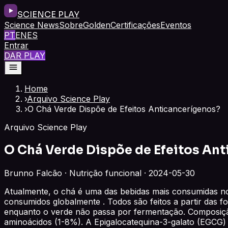
SCIENCE PLAY
Science News
Sobre
Golden
Certificações
Eventos
PT
EN
ES
Entrar
DAR PLAY
Home
›
Arquivo Science Play
›
O Chá Verde Dispõe de Efeitos Anticancerígenos?
Arquivo Science Play
O Chá Verde Dispõe de Efeitos An
Brunno Falcão · Nutrição funcional · 2024-05-30
Atualmente, o chá é uma das bebidas mais consumidas no 
consumidos globalmente . Todos são feitos a partir das f
enquanto o verde não passa por fermentação. Composiçã
aminoácidos (1-8%). A Epigalocatequina-3-galato (EGCG) 