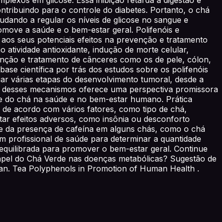
ntribuindo para o controle do diabetes. Portanto, o chá
udando a regular os níveis de glicose no sangue e
omove a saúde e o bem-estar geral. Polifenóis e
 aos seus potenciais efeitos na prevenção e tratamento
 atividade antioxidante, indução de morte celular,
enção e tratamento de cânceres como os de pele, cólon,
se científica por trás dos estudos sobre os polifenóis
ar várias etapas do desenvolvimento tumoral, desde a
o desses mecanismos oferece uma perspectiva promissora
te do chá na saúde e no bem-estar humano. Prática
 de acordo com vários fatores, como tipo de chá,
tar efeitos adversos, como insônia ou desconforto
nte da presença de cafeína em alguns chás, como o chá
um profissional de saúde para determinar a quantidade
quilibrada para promover o bem-estar geral. Continue
papel do Chá Verde nas doenças metabólicas? Sugestão de
an. Tea Polyphenols in Promotion of Human Health .