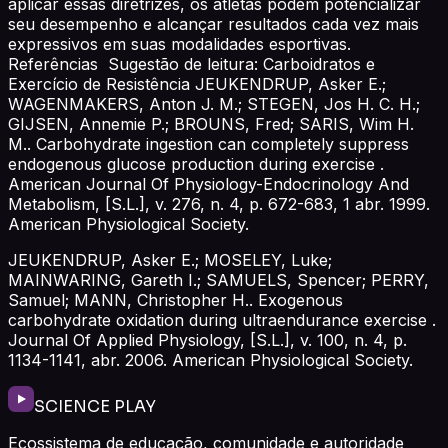
aplicar essas diretrizes, os atletas podem potencializar
seu desempenho e alcançar resultados cada vez mais
expressivos em suas modalidades esportivas.
Referências Sugestão de leitura: Carboidratos e
Exercício de Resistência JEUKENDRUP, Asker E.;
WAGENMAKERS, Anton J. M.; STEGEN, Jos H. C. H.;
GIJSEN, Annemie P.; BROUNS, Fred; SARIS, Wim H.
M.. Carbohydrate ingestion can completely suppress
endogenous glucose production during exercise .
American Journal Of Physiology-Endocrinology And
Metabolism, [S.L.], v. 276, n. 4, p. 672-683, 1 abr. 1999.
American Physiological Society.
JEUKENDRUP, Asker E.; MOSELEY, Luke;
MAINWARING, Gareth I.; SAMUELS, Spencer; PERRY,
Samuel; MANN, Christopher H.. Exogenous
carbohydrate oxidation during ultraendurance exercise .
Journal Of Applied Physiology, [S.L.], v. 100, n. 4, p.
1134-1141, abr. 2006. American Physiological Society.
SCIENCE PLAY
Ecossistema de educação, comunidade e autoridade