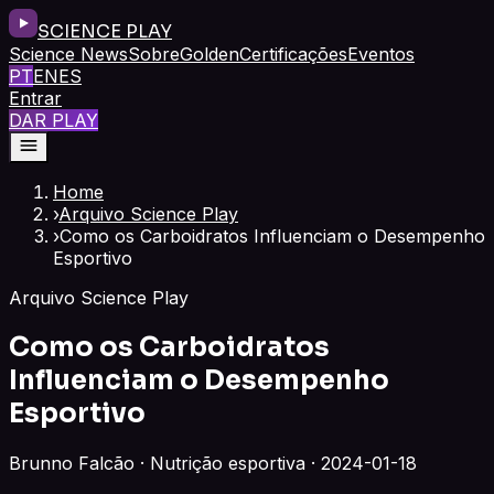
SCIENCE PLAY
Science News
Sobre
Golden
Certificações
Eventos
PT
EN
ES
Entrar
DAR PLAY
Home
›
Arquivo Science Play
›
Como os Carboidratos Influenciam o Desempenho
Esportivo
Arquivo Science Play
Como os Carboidratos
Influenciam o Desempenho
Esportivo
Brunno Falcão · Nutrição esportiva · 2024-01-18