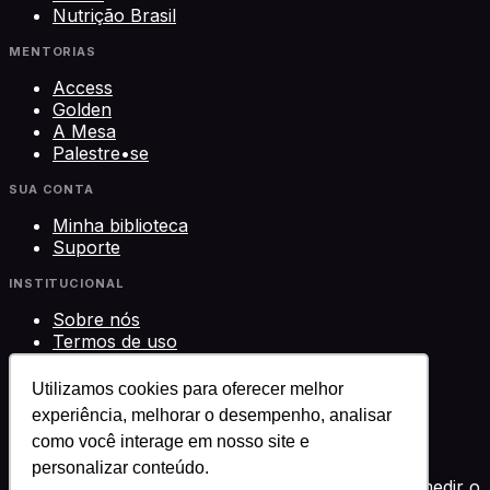
Nutrição Brasil
MENTORIAS
Access
Golden
A Mesa
Palestre•se
SUA CONTA
Minha biblioteca
Suporte
INSTITUCIONAL
Sobre nós
Termos de uso
Privacidade
Contato
Utilizamos cookies para oferecer melhor
experiência, melhorar o desempenho, analisar
©
2026
Science Play Cursos LTDA · CNPJ
como você interage em nosso site e
33.612.911/0001-29 · Brasília, DF
Science Play®
personalizar conteúdo.
Usamos cookies para melhorar sua experiência, medir o