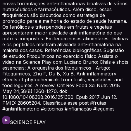
novas formulações anti-inflamatórias bioativas de vários
nutracêuticos e farmacêuticos. Além disso, esses
fitoquímicos são discutidos como estratégia de
promoção para a melhoria do estado de saúde humana.
Os fenólicos e triterpenóides em frutas e vegetais
apresentaram maior atividade anti-inflamatória do que
outros compostos. Em leguminosas alimentares, lectinas
e os peptídeos mostram atividade anti-inflamatória na
maioria dos casos. Referências bibliográficas Sugestão
de estudo: Fitoquímicos no exercício físico Assista o
vídeo na Science Play com Luciano Bruno: Chás e shots
essenciais: A orquestra dos fitoquímicos Artigo:
Fitoquímicos, Zhu F, Du B, Xu B. Anti-inflammatory
effects of phytochemicals from fruits, vegetables, and
food legumes: A review. Crit Rev Food Sci Nutr. 2018
May 24;58(8):1260-1270. doi:
10.1080/10408398.2016.1251390. Epub 2017 Jun 12.
PMID: 28605204. Classifique esse post #frutas
#antiinflamatorio #citocinas #inflamação #legumes
SCIENCE PLAY