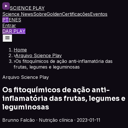
SCIENCE PLAY
Science News
Sobre
Golden
Certificações
Eventos
PT
EN
ES
Entrar
DAR PLAY
Home
›
Arquivo Science Play
›
Os fitoquímicos de ação anti-inflamatória das
frutas, legumes e leguminosas
Arquivo Science Play
Os fitoquímicos de ação anti-
inflamatória das frutas, legumes e
leguminosas
Brunno Falcão · Nutrição clínica · 2023-01-11