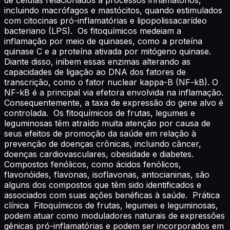
incluindo macrófagos e mastócitos, quando estimulados
com citocinas pró-inflamatórias e lipopolissacarídeo
bacteriano (LPS). Os fitoquímicos medeiam a
inflamação por meio de quinases, como a proteína
quinase C e a proteína ativada por mitógeno quinase.
Diante disso, inibem essas enzimas alterando as
capacidades de ligação ao DNA dos fatores de
transcrição, como o fator nuclear kappa-B (NF-kB). O
NF-kB é a principal via efetora envolvida na inflamação.
Consequentemente, a taxa de expressão do gene alvo é
controlada. Os fitoquímicos de frutas, legumes e
leguminosas têm atraído muita atenção por causa de
seus efeitos de promoção da saúde em relação à
prevenção de doenças crônicas, incluindo câncer,
doenças cardiovasculares, obesidade e diabetes.
Compostos fenólicos, como ácidos fenólicos,
flavonóides, flavonas, isoflavonas, antocianinas, são
alguns dos compostos que têm sido identificados e
associados com suas ações benéficas à saúde. Prática
clínica Fitoquímicos de frutas, legumes e leguminosas,
podem atuar como moduladores naturais de expressões
gênicas pró-inflamatórias e podem ser incorporados em