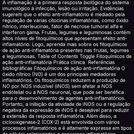
A inflamação é a primeira resposta biológica do sistema
imunológico à infecção, lesão ou irritação. Evidências
sugerem que o efeito anti-inflamatório é mediado pela
regulação de várias citocinas inflamatórias, como óxido
nítrico, interleucinas, fator de necrose tumoral alfa e
interferon gama. Frutas, legumes e leguminosas contêm
altos níveis de fitoquímicos que apresentam efeito anti-
inflamatório. Logo, aprenda mais sobre os fitoquímicos
de ação anti-inflamatória presentes nas frutas, legumes
e leguminosas. Table of Contents Toggle Fitoquímicos de
ação anti-inflamatória Prática clínica Referências
bibliográficas Fitoquímicos de ação anti-inflamatória O
óxido nítrico (NO) é um dos principais mediadores
inflamatórios. Os fitoquímicos reduzem a produção de
NO por NOS induzível (iNOS) sem afetar a NOS
endotelial ou a NOS neuronal, que pode ser benéfica
para o desenvolvimento de agentes anti-inflamatórios.
Portanto, a inibição da atividade de iNOS ou a regulação
negativa da expressão de iNOS é desejável para reduzir
a extensão da resposta inflamatória. Além disso, a
ciclooxigenase-2 (COX-2) está envolvida com vários
processos inflamatórios e é altamente expressa em tipos
de células relacionados a processos inflamatórios,